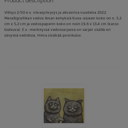
Product description
Villitys 2/50 e.v. viivasyövytys ja akvatinta vuodelta 2022.
Metalligrafiikan vedos ilman kehyksiä Kuva-alueen koko on n. 5,2
cm x 5,2 cm ja vedospaperin koko on noin 19,6 x 13,4 cm (katso
lisäkuva). E.v.-merkityssä vedossarjassa on sarjan sisällä eri
sävyisiä vedoksia. Hinta sisältää postikulut.