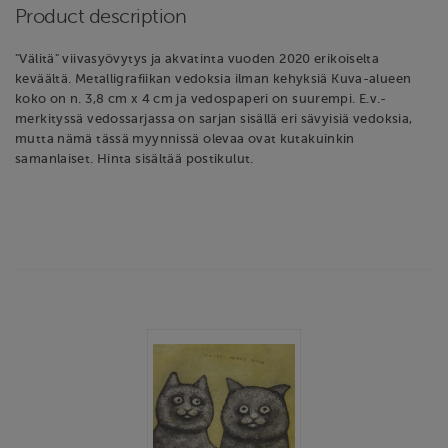
Product description
"Välitä" viivasyövytys ja akvatinta vuoden 2020 erikoiselta
keväältä. Metalligrafiikan vedoksia ilman kehyksiä Kuva-alueen
koko on n. 3,8 cm x 4 cm ja vedospaperi on suurempi. E.v.-
merkityssä vedossarjassa on sarjan sisällä eri sävyisiä vedoksia,
mutta nämä tässä myynnissä olevaa ovat kutakuinkin
samanlaiset. Hinta sisältää postikulut.