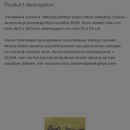
Product description
"Sosiaalisia suhteita" Metalligrafiikan vedos ilman kehyksiä. Etsaus,
akvatinta ja pehmeäpohja vuodelta 2006. Kuva-alueen koko on
noin 24,5 x 30,5 cm, vedospaperi on noin 39 x 54 cm.
Huom! Normaalin postipaketin hinta/lähetys sisältyy hintaan.
Muista lisätä tietoihisi puhelinnumero! Jos postituksen suhteen
on erityisiä toiveita, esim. Postin kotiinkanto lisämaksusta +
12,90€, niin ole hyvä ja ole yhteydessä ennen tilausta tai heti
tilauksen jälkeen, niin sovitaan asia: annamaijam@gmail.com