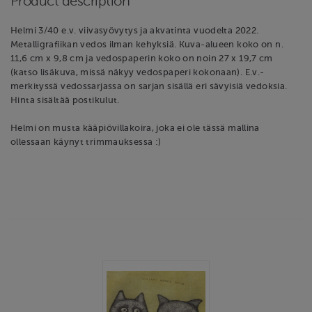
Product description
Helmi 3/40 e.v. viivasyövytys ja akvatinta vuodelta 2022.
Metalligrafiikan vedos ilman kehyksiä. Kuva-alueen koko on n.
11,6 cm x 9,8 cm ja vedospaperin koko on noin 27 x 19,7 cm
(katso lisäkuva, missä näkyy vedospaperi kokonaan). E.v.-
merkityssä vedossarjassa on sarjan sisällä eri sävyisiä vedoksia.
Hinta sisältää postikulut.
Helmi on musta kääpiövillakoira, joka ei ole tässä mallina
ollessaan käynyt trimmauksessa :)