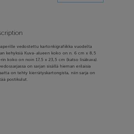
cription
paperille vedostettu kartonkigrafiikka vuodelta
an kehyksiä Kuva-alueen koko on n. 6 cm x 8,5
in koko on noin 17,5 x 23,5 cm (katso lisäkuva).
edossarjassa on sarjan sisällä hieman erilaisia
atta on tehty kierrätyskartongista, niin sarja on
ltää postikulut.