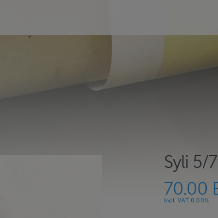
Syli 5/7
70.00 
Incl. VAT 0.00%