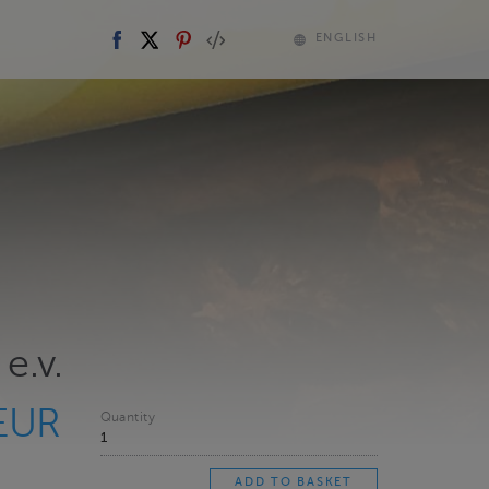
ENGLISH
 e.v.
EUR
Quantity