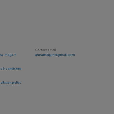
Contact email
a-maija.fi
annamaijam@gmail.com
s & conditions
llation policy