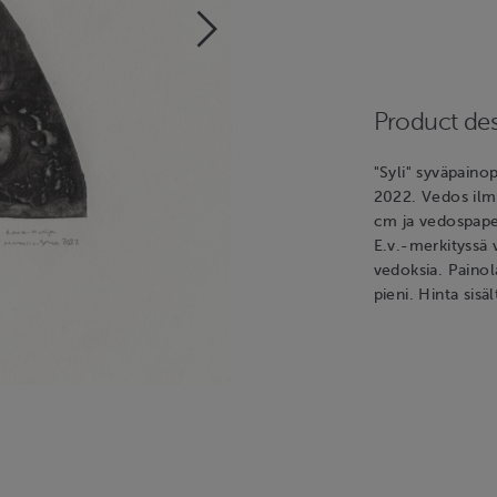
Product des
"Syli" syväpaino
2022. Vedos ilm
cm ja vedospaper
E.v.-merkityssä v
vedoksia. Painola
pieni. Hinta sisä