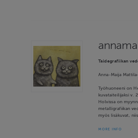
annama
Taidegrafiikan ved
Anna-Maija Mattila-S
Työhuoneeni on Hel
kuvataiteilijaksi v
Holvissa on myynni
metalligrafiikan ve
myös lisäkuvat, ni
MORE INFO