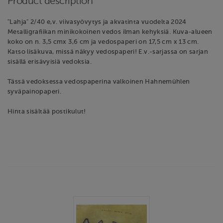
Product description
"Lahja" 2/40 e,v. viivasyövytys ja akvatinta vuodelta 2024
Metalligrafiikan minikokoinen vedos ilman kehyksiä. Kuva-alueen
koko on n. 3,5 cmx 3,6 cm ja vedospaperi on 17,5 cm x 13 cm.
Katso lisäkuva, missä näkyy vedospaperi! E.v.-sarjassa on sarjan
sisällä erisävyisiä vedoksia.
Tässä vedoksessa vedospaperina valkoinen Hahnemühlen
syväpainopaperi.
Hinta sisältää postikulut!