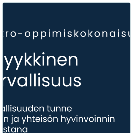
Psyykkinen turvallisuus - koko organisaation käyttöön