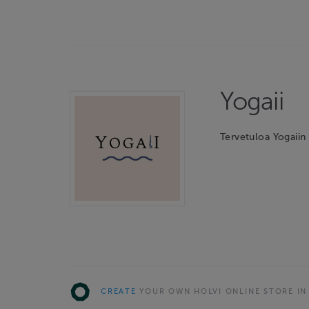
Yogaii
Tervetuloa Yogaii
CREATE
YOUR OWN HOLVI ONLINE STORE IN