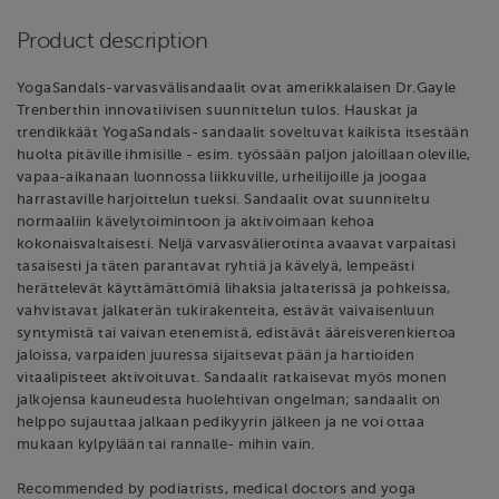
Product description
YogaSandals-varvasvälisandaalit ovat amerikkalaisen Dr.Gayle
Trenberthin innovatiivisen suunnittelun tulos. Hauskat ja
trendikkäät YogaSandals- sandaalit soveltuvat kaikista itsestään
huolta pitäville ihmisille - esim. työssään paljon jaloillaan oleville,
vapaa-aikanaan luonnossa liikkuville, urheilijoille ja joogaa
harrastaville harjoittelun tueksi. Sandaalit ovat suunniteltu
normaaliin kävelytoimintoon ja aktivoimaan kehoa
kokonaisvaltaisesti. Neljä varvasvälierotinta avaavat varpaitasi
tasaisesti ja täten parantavat ryhtiä ja kävelyä, lempeästi
herättelevät käyttämättömiä lihaksia jaltaterissä ja pohkeissa,
vahvistavat jalkaterän tukirakenteita, estävät vaivaisenluun
syntymistä tai vaivan etenemistä, edistävät ääreisverenkiertoa
jaloissa, varpaiden juuressa sijaitsevat pään ja hartioiden
vitaalipisteet aktivoituvat. Sandaalit ratkaisevat myös monen
jalkojensa kauneudesta huolehtivan ongelman; sandaalit on
helppo sujauttaa jalkaan pedikyyrin jälkeen ja ne voi ottaa
mukaan kylpylään tai rannalle- mihin vain.
Recommended by podiatrists, medical doctors and yoga