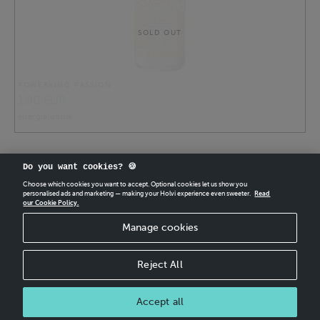
SOLD OUT
POWERKING PASSION
1.90 EUR
energiajuoma
Do you want cookies? 🍪
Choose which cookies you want to accept. Optional cookies let us show you
personalised ads and marketing — making your Holvi experience even sweeter.
Read
our Cookie Policy.
CREATE
YOUR OWN HOLVI ONLINE STORE IN MINUTES.
Manage cookies
Holvi Payment Services Ltd is regulated by the Financial Supervisory Authority of
Finland as an Authorised Payment Institution with license to operate in the
European Economic Area.
Reject All
© 2026 Holvi Payment Services Ltd.
Accept all
CANCEL ORDER