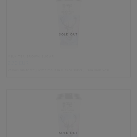
SOLD OUT
MILK TEA BROWN SUGAR
2.70 EUR
Valmis maitotee juoma maussa ruskea sokeri, lisää vain vesi.
SOLD OUT