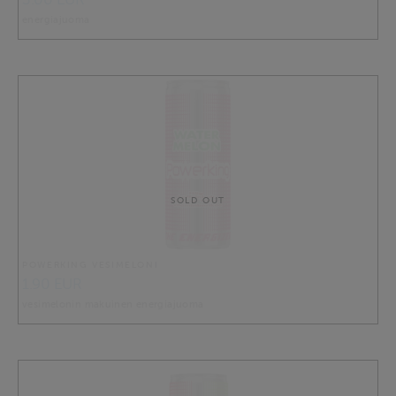
energiajuoma
SOLD OUT
POWERKING VESIMELONI
1.90 EUR
vesimelonin makuinen energiajuoma