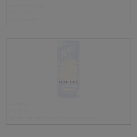
MONSTER KHAOTIC
3.00 EUR
Energiajuoma 500ml
SOLD OUT
RANI FLOAT
1.90 EUR
Appelsiinin makuinen mehu. Sisältää hedelmälihaa.