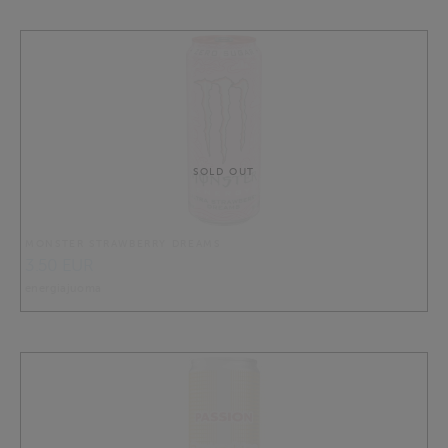
SOLD OUT
MONSTER STRAWBERRY DREAMS
3.50 EUR
energiajuoma