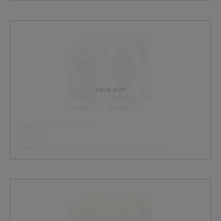
SOLD OUT
BUBBLE MILK TEA CLASSIC
2.70 EUR
kuplatee juoma maussa classic taiwan sis. tapiokahelmiä