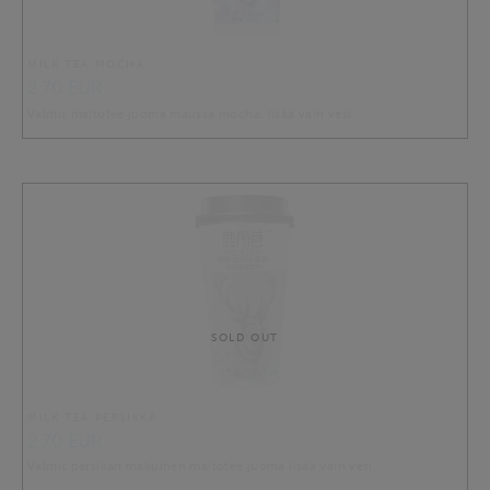
MILK TEA MOCHA
2.70 EUR
Valmis maitotee juoma maussa mocha, lisää vain vesi.
SOLD OUT
MILK TEA PERSIKKA
2.70 EUR
Valmis persikan makuinen maitotee juoma lisää vain vesi.