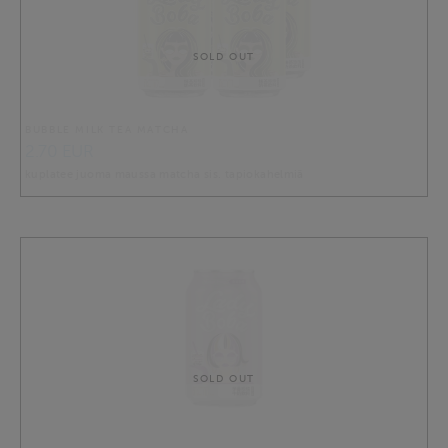
SOLD OUT
BUBBLE MILK TEA MATCHA
2.70 EUR
kuplatee juoma maussa matcha sis. tapiokahelmiä
SOLD OUT