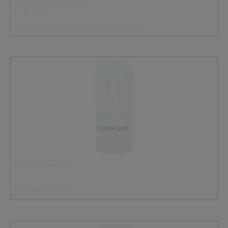
BUBBLE MILK TEA TARO
2.70 EUR
Kuplatee juoma maussa taro sis. tapiokahelmiä
SOLD OUT
MONSTER MANGO
3.00 EUR
energiajuoma 500ml