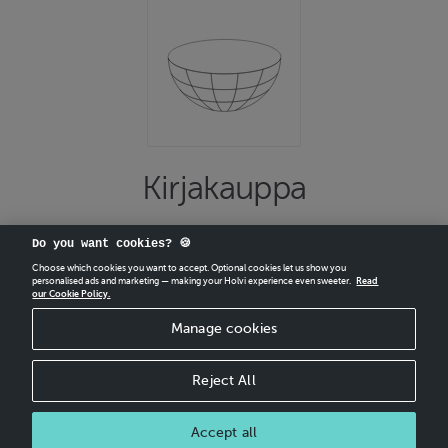
Kirjakauppa
Do you want cookies? 🍪
Choose which cookies you want to accept. Optional cookies let us show you
personalised ads and marketing — making your Holvi experience even sweeter.
Read
our Cookie Policy.
CREATE
YOUR OWN HOLVI ONLINE STORE IN MINUTES.
Manage cookies
Holvi Payment Services Ltd is regulated by the Financial Supervisory Authority of
Finland as an Authorised Payment Institution with license to operate in the
European Economic Area.
Reject All
© 2026 Holvi Payment Services Ltd.
Accept all
CANCEL ORDER