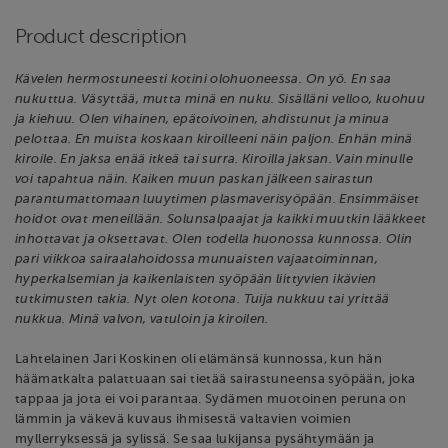
Product description
Kävelen hermostuneesti kotini olohuoneessa. On yö. En saa
nukuttua. Väsyttää, mutta minä en nuku. Sisälläni velloo, kuohuu
ja kiehuu. Olen vihainen, epätoivoinen, ahdistunut ja minua
pelottaa. En muista koskaan kiroilleeni näin paljon. Enhän minä
kiroile. En jaksa enää itkeä tai surra. Kiroilla jaksan. Vain minulle
voi tapahtua näin. Kaiken muun paskan jälkeen sairastun
parantumattomaan luuytimen plasmaverisyöpään. Ensimmäiset
hoidot ovat meneillään. Solunsalpaajat ja kaikki muutkin lääkkeet
inhottavat ja oksettavat. Olen todella huonossa kunnossa. Olin
pari viikkoa sairaalahoidossa munuaisten vajaatoiminnan,
hyperkalsemian ja kaikenlaisten syöpään liittyvien ikävien
tutkimusten takia. Nyt olen kotona. Tuija nukkuu tai yrittää
nukkua. Minä valvon, vatuloin ja kiroilen.
Lahtelainen Jari Koskinen oli elämänsä kunnossa, kun hän
häämatkalta palattuaan sai tietää sairastuneensa syöpään, joka
tappaa ja jota ei voi parantaa. Sydämen muotoinen peruna on
lämmin ja väkevä kuvaus ihmisestä valtavien voimien
myllerryksessä ja sylissä. Se saa lukijansa pysähtymään ja