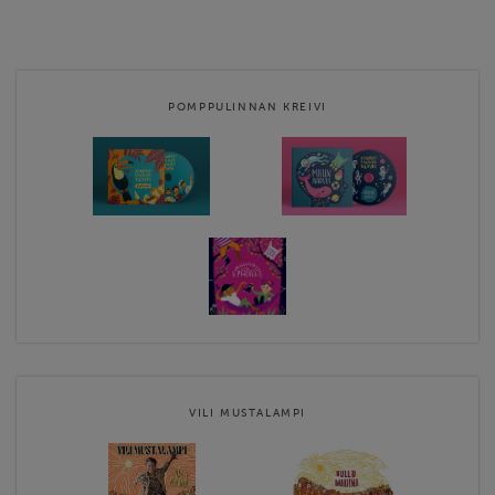
oheistuotteita sekä Rumba-Akatemia musiikkitunteja. Voit
lunastaa itsellesi Vilin digitaalisen Starttipaketin, Hullu Maailma -
paidan tai Kangaskassin. Kysymykset voi laittaa osoitteeseen:
contact@vilimustalampimusic.com.
POMPPULINNAN KREIVI
Rumba-Akatemia on kuubalaisen musiikin opetukseen
erikoistunut musiikkikoulu, joka tarjoaa yksityis- ja
ryhmäopetusta …
Website
https://www.vilimustalampi.com/
Contact email
contact@vilimustalampimusic.com
VILI MUSTALAMPI