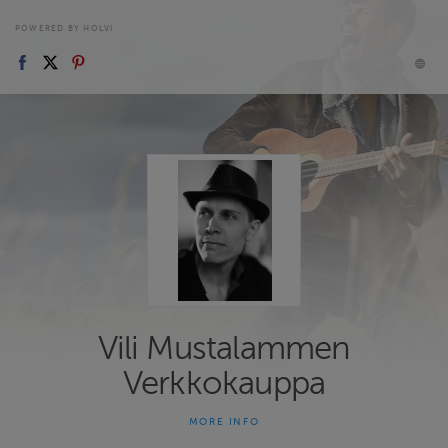
POWERED BY HOLVI
Vili Mustalammen
Verkkokauppa
MORE INFO
Vili Mustalammen verkkokaupassa on myynnissä Vilin musiikkia,