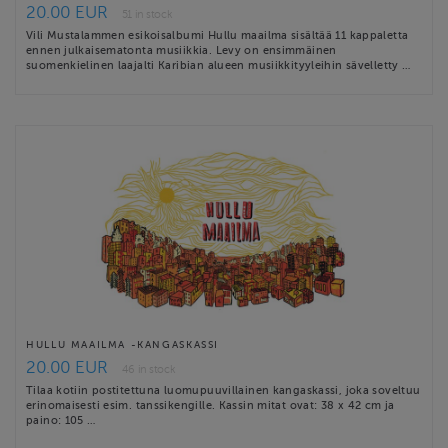
20.00 EUR
51 in stock
Vili Mustalammen esikoisalbumi Hullu maailma sisältää 11 kappaletta
ennen julkaisematonta musiikkia. Levy on ensimmäinen
suomenkielinen laajalti Karibian alueen musiikkityyleihin sävelletty …
HULLU MAAILMA -KANGASKASSI
20.00 EUR
46 in stock
Tilaa kotiin postitettuna luomupuuvillainen kangaskassi, joka soveltuu
erinomaisesti esim. tanssikengille. Kassin mitat ovat: 38 x 42 cm ja
paino: 105 …