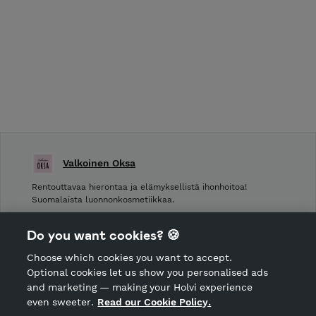
Valkoinen Oksa
Rentouttavaa hierontaa ja elämyksellistä ihonhoitoa!
Suomalaista luonnonkosmetiikkaa.
Shop Terms and Conditions
Do you want cookies? 🍪
Shop privacy policy
Choose which cookies you want to accept.
CANCEL ORDER
Optional cookies let us show you personalised ads
and marketing — making your Holvi experience
even sweeter.
Read our Cookie Policy.
Hosted by Holvi