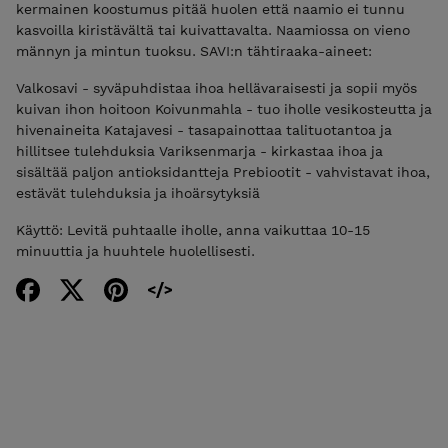
kermainen koostumus pitää huolen että naamio ei tunnu
kasvoilla kiristävältä tai kuivattavalta. Naamiossa on vieno
männyn ja mintun tuoksu. SAVI:n tähtiraaka-aineet:
Valkosavi - syväpuhdistaa ihoa hellävaraisesti ja sopii myös
kuivan ihon hoitoon Koivunmahla - tuo iholle vesikosteutta ja
hivenaineita Katajavesi - tasapainottaa talituotantoa ja
hillitsee tulehduksia Variksenmarja - kirkastaa ihoa ja
sisältää paljon antioksidantteja Prebiootit - vahvistavat ihoa,
estävät tulehduksia ja ihoärsytyksiä
Käyttö: Levitä puhtaalle iholle, anna vaikuttaa 10-15
minuuttia ja huuhtele huolellisesti.