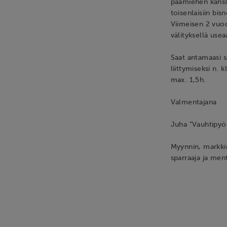
päämiehen kanss
toisenlaisiin bis
Viimeisen 2 vuo
välityksellä usea
Saat antamaasi s
liittymiseksi n. 
max. 1,5h.
Valmentajana
Juha ”Vauhtipy
Myynnin, markkin
sparraaja ja men