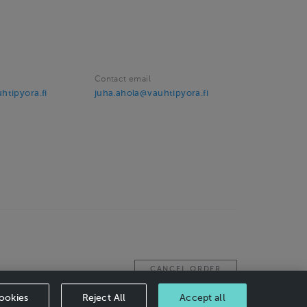
Contact email
htipyora.fi
juha.ahola@vauhtipyora.fi
CANCEL ORDER
ookies
Reject All
Accept all