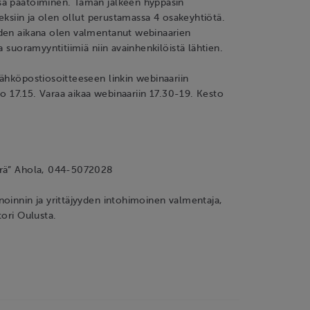
a päätoiminen. Tämän jälkeen hyppäsin
neksiin ja olen ollut perustamassa 4 osakeyhtiötä.
den aikana olen valmentanut webinaarien
a suoramyyntitiimiä niin avainhenkilöistä lähtien.
ähköpostiosoitteeseen linkin webinaariin
klo 17.15. Varaa aikaa webinaariin 17.30-19. Kesto
örä” Ahola, 044-5072028
oinnin ja yrittäjyyden intohimoinen valmentaja,
tori Oulusta.