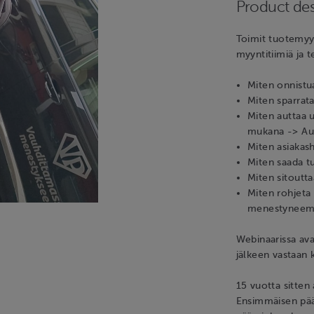
Product des
Toimit tuotemyyn
myyntitiimiä ja 
Miten onnistua
Miten sparrata
Miten auttaa 
mukana -> Au
Miten asiakas
Miten saada tu
Miten sitoutt
Miten rohjeta 
menestyneem
Webinaarissa ava
jälkeen vastaan 
15 vuotta sitten
Ensimmäisen pää