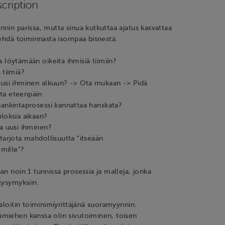
cription
nin parissa, mutta sinua kutkuttaa ajatus kasvattaa
tehdä toiminnasta isompaa bisnestä.
 löytämään oikeita ihmisiä tiimiin?
 tiimiä?
uusi ihminen alkuun? -> Ota mukaan -> Pidä
ta eteenpäin
hankintaprosessi kannattaa hanskata?
loksia aikaan?
aa uusi ihminen?
tarjota mahdollisuutta "itseään
mille"?
an noin 1 tunnissa prosessia ja malleja, jonka
kysymyksiin.
 aloitin toiminimiyrittäjänä suoramyynnin.
miehen kanssa olin sivutoiminen, toisen