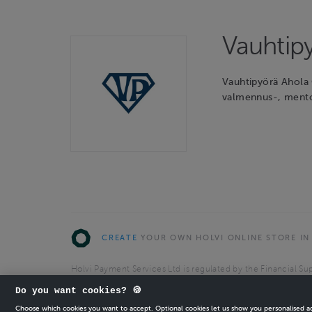
Vauhtip
Vauhtipyörä Ahola
valmennus-, mentor
CREATE
YOUR OWN HOLVI ONLINE STORE IN
Holvi Payment Services Ltd is regulated by the Financial Sup
Authorised Payment Institution with license to operate in 
Do you want cookies? 🍪
© 2026 Holvi Payment Services Ltd.
Choose which cookies you want to accept. Optional cookies let us show you personalised 