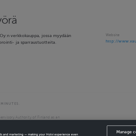
yörä
Website
 Oy:n verkkokauppa, jossa myydään
http://www.vau
ointi- ja sparraustuotteita.
 MINUTES.
ervisory Authority of Finland as an
the European Economic Area.
Manage c
ads and marketing — making your Holvi experience even