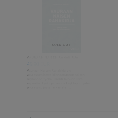
SOLD OUT
VAURAAN NAISEN RAHAKIRJA
49.90 EUR
Vauraan Naisen Rahakirja on
vaurastumisesta kiinnostuneen naisen
käytännön työkalu kohti taloudellista
vapautta. Työkirjan avulla käyt läpi ohjatun
prosessin, jossa tarkastelet …