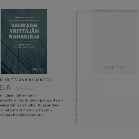
SOLD OUT
N YRITTÄJÄN RAHAKIRJA
VAURASTUVAN NUOREN RAHAK
PUNAINEN
 EUR
301 in stock
44.90 EUR
rittäjän Rahakirja on
misesta kiinnostuneen pienyrittäjän
Parhaat eväät vaurastumiseen itsenä
vaurastumisen tueksi. Kirja auttaa
nuorelle. Vaurastuvan Nuoren Rahak
n, miten optimoida yrityksen
ostettu jo yli 1900 kappaletta! Kaua
ja omaa henkilökohtaista …
odotettu uutuus suosituilta
varallisuusvalmentajilta Terhi Majas