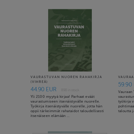
VAURASTUVAN NUOREN RAHAKIRJA
VAURAA
(VIHREÄ)
59.90
44.90 EUR
898 in stock
Vauraan Y
Yli 2100 myytyä kirjaa! Parhaat eväät
vaurastu
vaurastumiseen itsenäistyvälle nuorelle.
työkirja 
Työkirja itsenäistyvälle nuorelle, jotta hän
pohtimaa
oppii tärkeimmät rahataidot taloudellisesti
taloutta 
itsenäiseen elämään …