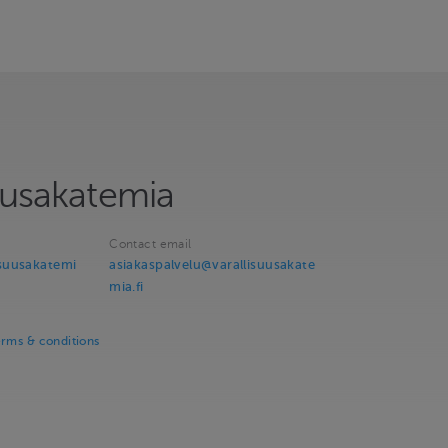
uusakatemia
Contact email
isuusakatemi
asiakaspalvelu@varallisuusakate
mia.fi
erms & conditions