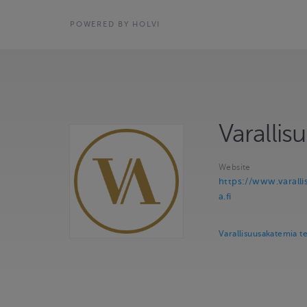
POWERED BY HOLVI
Varallis
Website
https://www.varall
a.fi
Varallisuusakatemia t