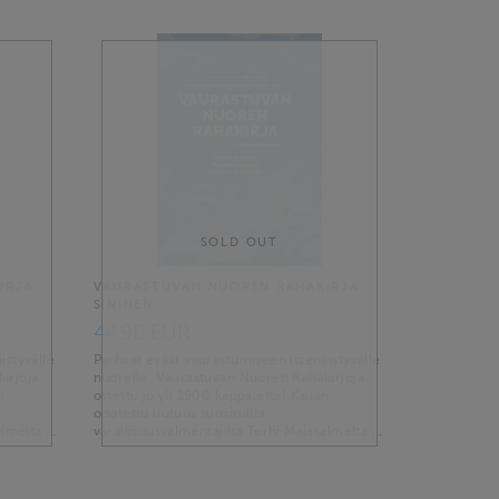
SOLD OUT
IRJA
VAURASTUVAN NUOREN RAHAKIRJA
SININEN
44.90 EUR
istyvälle
Parhaat eväät vaurastumiseen itsenäistyvälle
irjoja
nuorelle. Vaurastuvan Nuoren Rahakirjoja
n
ostettu jo yli 1900 kappaletta! Kauan
odotettu uutuus suosituilta
almelta …
varallisuusvalmentajilta Terhi Majasalmelta …