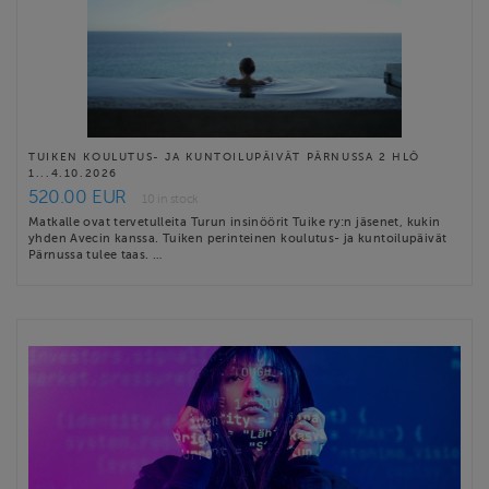
TUIKEN KOULUTUS- JA KUNTOILUPÄIVÄT PÄRNUSSA 2 HLÖ
1...4.10.2026
520.00 EUR
10 in stock
Matkalle ovat tervetulleita Turun insinöörit Tuike ry:n jäsenet, kukin
yhden Avecin kanssa. Tuiken perinteinen koulutus- ja kuntoilupäivät
Pärnussa tulee taas. …