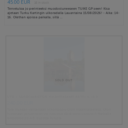
45.00 EUR
16 in stock
Tervetuloa jo perinteeksi muodostuneeseen TUIKE GP:seen! Kisa
ajetaan Turku Kartingin ulkoradalla Lauantaina 15/08/2026! - Aika: 14-
16. Olethan ajoissa paikalla, sillä …
SOLD OUT
UTÖ - ULKOSAARISTON MAJAKKASAARI RETKI 4.-6.9
240.00 EUR
Tule mukaan viettämään viikonloppu Utön majakkasaarella. Utön
historiaan ja luontoon voi tutustua tästä www.visituto.fi Matkalle
lähdemme pe 4.9. bussilla Turusta …