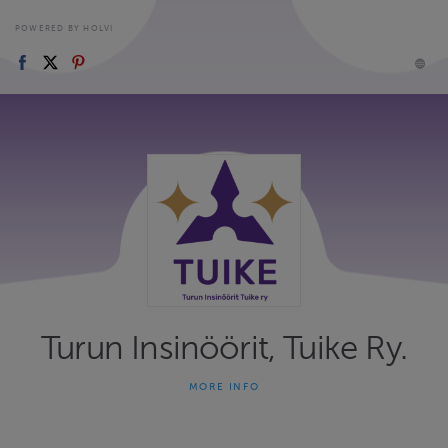
POWERED BY HOLVI
Turun Insinöörit, Tuike Ry.
MORE INFO
Turun Insinöörien sähköinen ilmoittautumisjärjestelmä.
Tapahtumat ovat tarjolla VAIN insinöörijärjestöjen jäsenille.