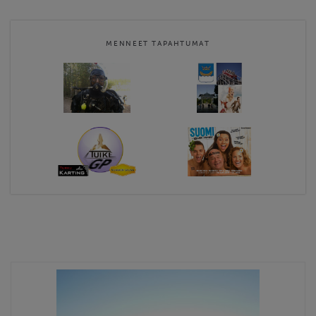
Website
http://www.tuike.fi/
MENNEET TAPAHTUMAT
Contact email
tuikeilmoittautumiset@gmail.com