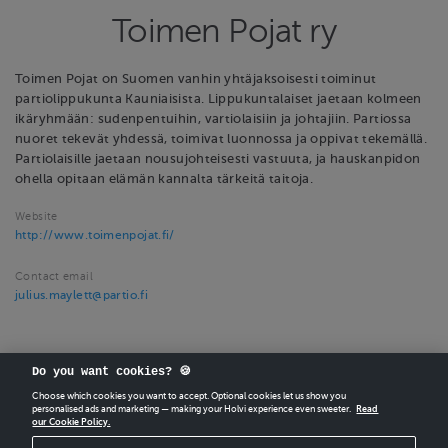
Toimen Pojat ry
Toimen Pojat on Suomen vanhin yhtäjaksoisesti toiminut
partiolippukunta Kauniaisista. Lippukuntalaiset jaetaan kolmeen
ikäryhmään: sudenpentuihin, vartiolaisiin ja johtajiin. Partiossa
nuoret tekevät yhdessä, toimivat luonnossa ja oppivat tekemällä.
Partiolaisille jaetaan nousujohteisesti vastuuta, ja hauskanpidon
ohella opitaan elämän kannalta tärkeitä taitoja.
Website
http://www.toimenpojat.fi/
Contact email
julius.maylett@partio.fi
Do you want cookies? 🍪
Choose which cookies you want to accept. Optional cookies let us show you
personalised ads and marketing — making your Holvi experience even sweeter.
Read
our Cookie Policy.
CREATE
YOUR OWN HOLVI ONLINE STORE IN MINUTES.