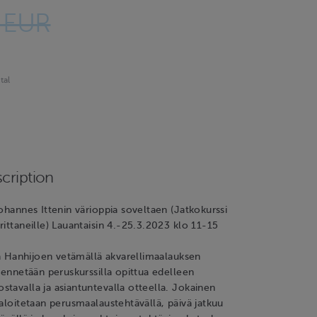
 EUR
tal
cription
Johannes Ittenin värioppia soveltaen (Jatkokurssi
rittaneille) Lauantaisin 4.-25.3.2023 klo 11-15
tta Hanhijoen vetämällä akvarellimaalauksen
yvennetään peruskurssilla opittua edelleen
tavalla ja asiantuntevalla otteella. Jokainen
 aloitetaan perusmaalaustehtävällä, päivä jatkuu