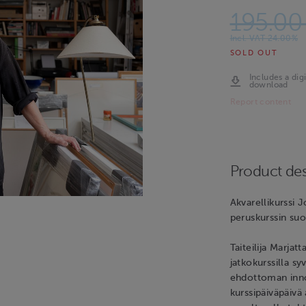
195.00
Incl. VAT 24.00%
SOLD OUT
Includes a digi
download
Report content
Product des
Akvarellikurssi 
peruskurssin suo
Taiteilija Marja
jatkokurssilla s
ehdottoman innos
kurssipäiväpäivä