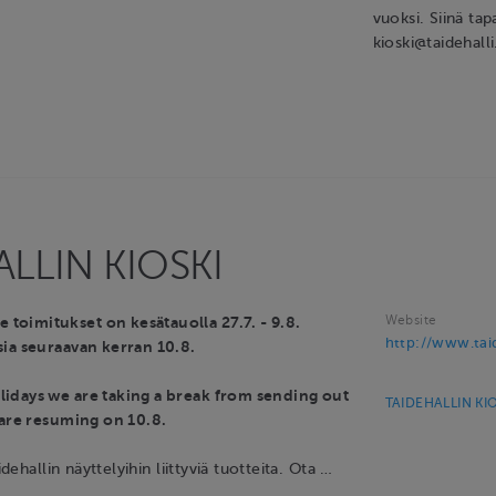
vuoksi. Siinä ta
kioski@taidehalli
LLIN KIOSKI
Website
oimitukset on kesätauolla 27.7. - 9.8.
http://www.taide
ia seuraavan kerran 10.8.
idays we are taking a break from sending out
TAIDEHALLIN KIO
 are resuming on 10.8.
idehallin näyttelyihin liittyviä tuotteita. Ota …