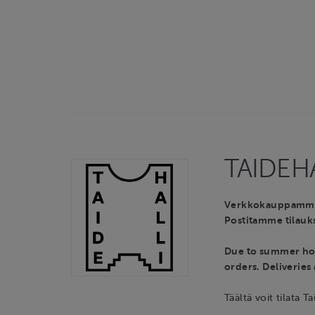
TAIDEHA
Verkkokauppamme t
Postitamme tilauks
Due to summer hol
orders. Deliveries
Täältä voit tilata Ta