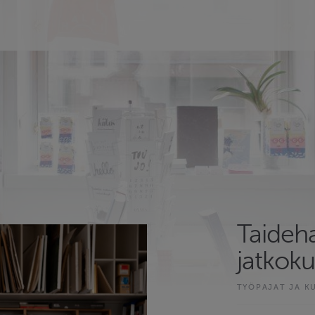
Taideha
jatkoku
TYÖPAJAT JA K