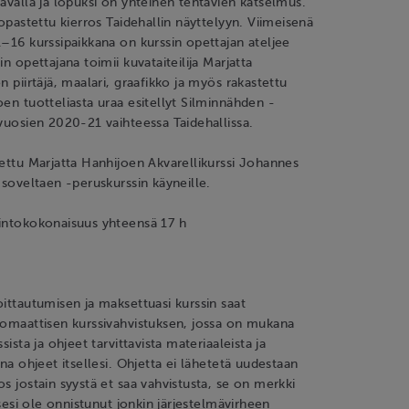
tävällä ja lopuksi on yhteinen tehtävien katselmus.
 opastettu kierros Taidehallin näyttelyyn. Viimeisenä
1–16 kurssipaikkana on kurssin opettajan ateljee
in opettajana toimii kuvataiteilija Marjatta
n piirtäjä, maalari, graafikko ja myös rakastettu
oen tuotteliasta uraa esitellyt Silminnähden -
 vuosien 2020-21 vaihteessa Taidehallissa.
tettu Marjatta Hanhijoen Akvarellikurssi Johannes
a soveltaen -peruskurssin käyneille.
pintokokonaisuus yhteensä 17 h
oittautumisen ja maksettuasi kurssin saat
tomaattisen kurssivahvistuksen, jossa on mukana
ssista ja ohjeet tarvittavista materiaaleista ja
nna ohjeet itsellesi. Ohjetta ei lähetetä uudestaan
os jostain syystä et saa vahvistusta, se on merkki
uksesi ole onnistunut jonkin järjestelmävirheen