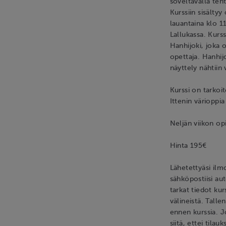
soveltavalla teh
Kurssiin sisältyy
lauantaina klo 1
Lallukassa. Kurss
Hanhijoki, joka o
opettaja. Hanhij
näyttely nähtiin
Kurssi on tarkoi
Ittenin värioppi
Neljän viikon o
Hinta 195€
Lähetettyäsi ilm
sähköpostiisi au
tarkat tiedot kur
välineistä. Talle
ennen kurssia. J
siitä, ettei tila