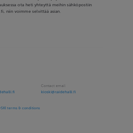
pauksessa ota heti yhteyttä meihin sähköpostiin
.fi, niin voimme selvittää asian.
Contact email
halli.fi
kioski@taidehalli.fi
SKI terms & conditions