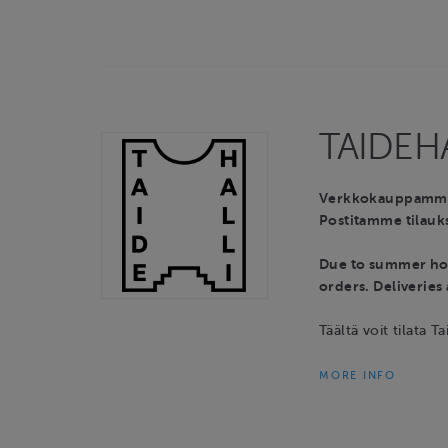
TAIDEHA
Verkkokauppamme t
Postitamme tilauks
Due to summer hol
orders. Deliveries
Täältä voit tilata Ta
MORE INFO