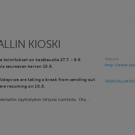
LLIN KIOSKI
Website
oimitukset on kesätauolla 27.7. - 9.8.
http://www.taide
ia seuraavan kerran 10.8.
idays we are taking a break from sending out
TAIDEHALLIN KIO
 are resuming on 10.8.
idehallin näyttelyihin liittyviä tuotteita. Ota …