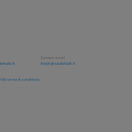
Contact email
halli.fi
kioski@taidehalli.fi
SKI terms & conditions