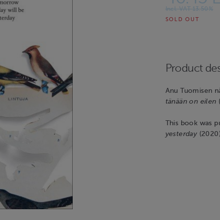
Incl. VAT 13.50%
SOLD OUT
Product des
Anu Tuomisen näy
tänään on eilen
(
This book was pu
yesterday
(2020)