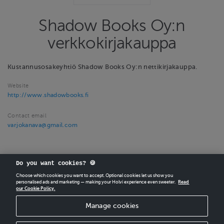
Shadow Books Oy:n
verkkokirjakauppa
Kustannusosakeyhtiö Shadow Books Oy:n nettikirjakauppa.
Website
http://www.shadowbooks.fi
Contact email
varjokanava@gmail.com
Do you want cookies? 🍪
Choose which cookies you want to accept. Optional cookies let us show you
personalised ads and marketing — making your Holvi experience even sweeter.
Read
our Cookie Policy.
CREATE
YOUR OWN HOLVI ONLINE STORE IN MINUTES.
Manage cookies
Holvi Payment Services Ltd is regulated by the Financial Supervisory Authority of
Finland as an Authorised Payment Institution with license to operate in the