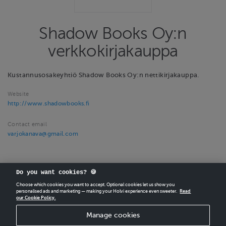
Shadow Books Oy:n
verkkokirjakauppa
Kustannusosakeyhtiö Shadow Books Oy:n nettikirjakauppa.
Website
http://www.shadowbooks.fi
Contact email
varjokanava@gmail.com
Do you want cookies? 🍪
Choose which cookies you want to accept. Optional cookies let us show you
personalised ads and marketing — making your Holvi experience even sweeter.
Read
our Cookie Policy.
CREATE
YOUR OWN HOLVI ONLINE STORE IN MINUTES.
Manage cookies
Holvi Payment Services Ltd is regulated by the Financial Supervisory Authority of