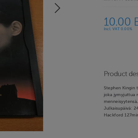
10.00 
Incl. VAT 0.00%
Product des
Stephen Kingin te
joka jymyjuttua
menneisyytensä,
Julkaisupäivä: 2
Hackford 127mi