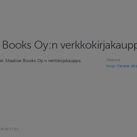
Books Oy:n verkkokirjakaup
Website
iö Shadow Books Oy:n nettikirjakauppa.
http://www.sh
 MINUTES.