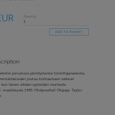
EUR
Quantity
cription
kstiin perustuva jännitystarina toimittajanaisesta,
 metsästäessään joutuu kohtaamaan vaikean
 kun hänen äitiään syytetään murhasta.
4. maaliskuuta 1995 (Yhdysvallat) Ohjaaja: Taylor
n