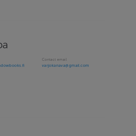
pa
Contact email
adowbooks.fi
varjokanava@gmail.com