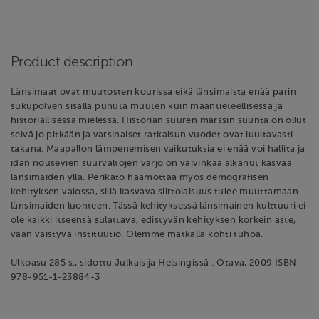
Product description
Länsimaat ovat muutosten kourissa eikä länsimaista enää parin
sukupolven sisällä puhuta muuten kuin maantieteellisessä ja
historiallisessa mielessä. Historian suuren marssin suunta on ollut
selvä jo pitkään ja varsinaiset ratkaisun vuodet ovat luultavasti
takana. Maapallon lämpenemisen vaikutuksia ei enää voi hallita ja
idän nousevien suurvaltojen varjo on vaivihkaa alkanut kasvaa
länsimaiden yllä. Perikato häämöttää myös demografisen
kehityksen valossa, sillä kasvava siirtolaisuus tulee muuttamaan
länsimaiden luonteen. Tässä kehityksessä länsimainen kulttuuri ei
ole kaikki itseensä sulattava, edistyvän kehityksen korkein aste,
vaan väistyvä instituutio. Olemme matkalla kohti tuhoa.
Ulkoasu 285 s., sidottu Julkaisija Helsingissä : Otava, 2009 ISBN
978-951-1-23884-3