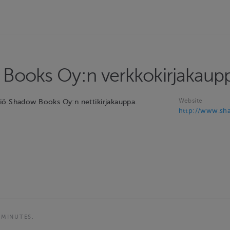
Books Oy:n verkkokirjakaup
Website
iö Shadow Books Oy:n nettikirjakauppa.
http://www.sh
 MINUTES.