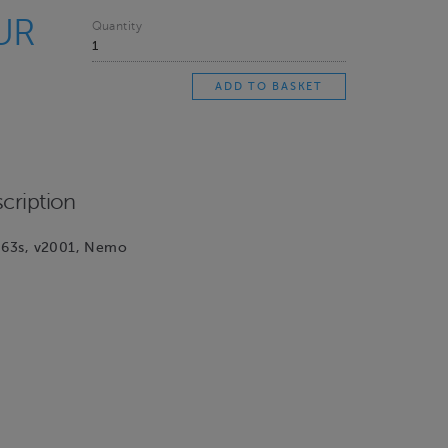
UR
Quantity
cription
, 63s, v2001, Nemo