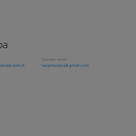
pa
Contact email
adowbooks.fi
varjokanava@gmail.com