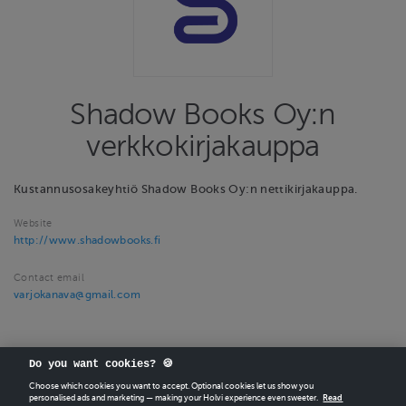
Shadow Books Oy:n
verkkokirjakauppa
Kustannusosakeyhtiö Shadow Books Oy:n nettikirjakauppa.
Website
http://www.shadowbooks.fi
Contact email
varjokanava@gmail.com
Do you want cookies? 🍪
Choose which cookies you want to accept. Optional cookies let us show you
personalised ads and marketing — making your Holvi experience even sweeter.
Read