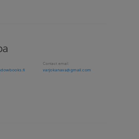
pa
Contact email
adowbooks.fi
varjokanava@gmail.com