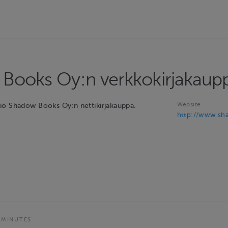
Books Oy:n verkkokirjakaup
Website
iö Shadow Books Oy:n nettikirjakauppa.
http://www.sh
 MINUTES.