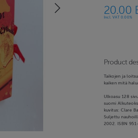
20.00
Incl. VAT 0.00%
Product des
Taikojen ja loitsu
kaiken mitä halu
Ulkoasu 128 sivu
suomi Alkuteokse
kuvitus: Clare B
Suljettu nauhoill
2002. ISBN 951