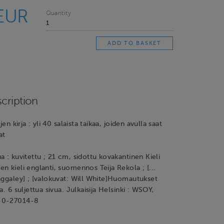
 EUR
Quantity
cription
jen kirja : yli 40 salaista taikaa, joiden avulla saat
at
a : kuvitettu ; 21 cm, sidottu kovakantinen Kieli
n kieli englanti, suomennos Teija Rekola ; [...
aggaley] ; [valokuvat: Will White]Huomautukset
a. 6 suljettua sivua. Julkaisija Helsinki : WSOY,
-0-27014-8