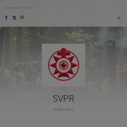
POWERED BY HOLVI
SVPR
MORE INFO
Suomen Vapaa Partioryhmä, Finlands Fria Scoutbrigad, eli SVPR-
FFSB, on partiolippukuntien muodostama yhdistys, joka pyrkii
partioliikkeen ja partioaatteiden levittämiseen Suomen nuorison