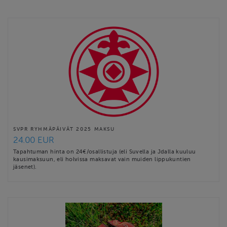
keskuuteen kieli-, uskonto- ja muista rajoista riippumatta.
Tavoitteidensa toteuttamiseksi Ryhmä järjestää koulutus-, retki-
ja leiritoimintaa.
Yhdessä toimimalla on pystytty …
Website
http://www.svpr.fi/
Contact email
henri.strandman@gmail.com
SVPR RYHMÄPÄIVÄT 2025 MAKSU
24.00 EUR
Tapahtuman hinta on 24€/osallistuja (eli Suvella ja Jdalla kuuluu
kausimaksuun, eli holvissa maksavat vain muiden lippukuntien
jäsenet).