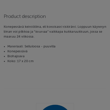
Product description
Konepestävä keittiöliina, eli kotoisasti tiskirätti. Loppuun käytetyn
liinan voi pilkkoa ja “istuttaa” vaikkapa kukkaruukkuun, jossa se
maatuu 24 viikossa.
Materiaali: Selluloosa - puuvilla
Konepestävä
Biohajoava
Koko: 17 x 20 cm