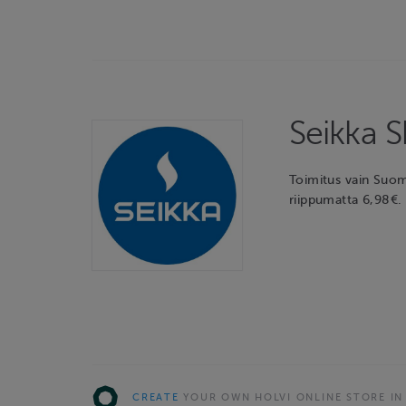
Seikka 
Toimitus vain Suom
riippumatta 6,98€. 
CREATE
YOUR OWN HOLVI ONLINE STORE IN