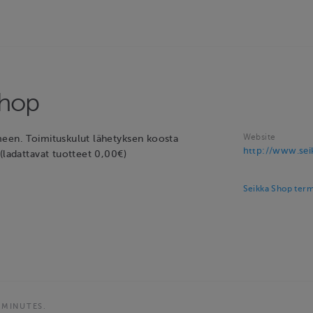
Shop
Website
een. Toimituskulut lähetyksen koosta
http://www.seik
(ladattavat tuotteet 0,00€)
Seikka Shop term
 MINUTES.