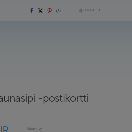
ENGLISH
unasipi -postikortti
UR
Quantity