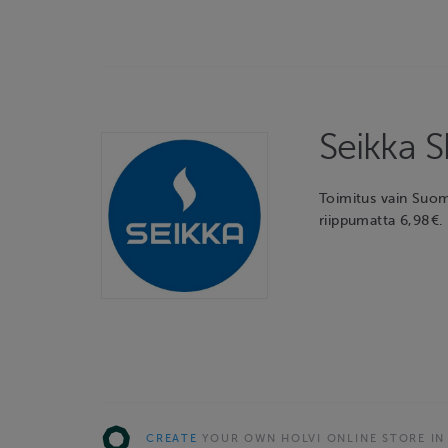
Seikka 
Toimitus vain Suom
riippumatta 6,98€. 
CREATE
YOUR OWN HOLVI ONLINE STORE IN