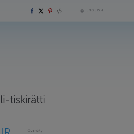
ENGLISH
-tiskirätti
UR
Quantity