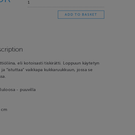
cription
iöliina, eli kotoisasti tiskirätti. Loppuun käytetyn
a ja “istuttaa” vaikkapa kukkaruukkuun, jossa se
sa.
lluloosa - puuvilla
0 cm