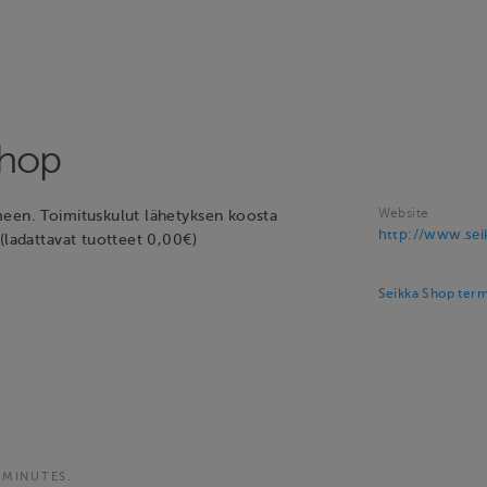
Shop
Website
een. Toimituskulut lähetyksen koosta
http://www.seik
(ladattavat tuotteet 0,00€)
Seikka Shop term
 MINUTES.