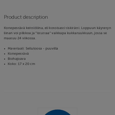
Product description
Konepestävä keittiöliina, eli kotoisasti tiskirätti. Loppuun käytetyn
liinan voi pilkkoa ja “istuttaa” vaikkapa kukkaruukkuun, jossa se
maatuu 24 viikossa.
Materiaali: Selluloosa - puuvilla
Konepestävä
Biohajoava
Koko: 17 x 20 cm