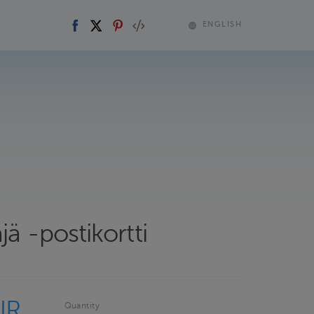
ENGLISH
jä -postikortti
UR
Quantity