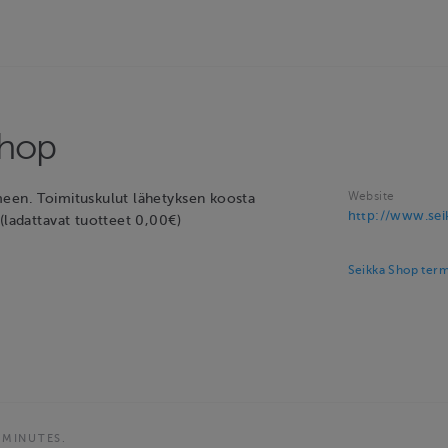
Shop
Website
een. Toimituskulut lähetyksen koosta
http://www.seik
(ladattavat tuotteet 0,00€)
Seikka Shop term
 MINUTES.