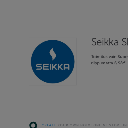
Seikka 
Toimitus vain Suom
riippumatta 6,98€. 
CREATE
YOUR OWN HOLVI ONLINE STORE IN