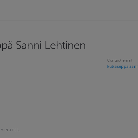
ppä Sanni Lehtinen
Contact email
kultaseppa.san
 MINUTES.