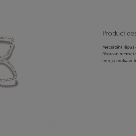
Product des
Metsätähtiriipus 
filigraanimemet
mm ja mukaan tu