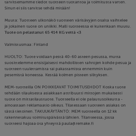
tarvitsemamme tiedot tuotteen tuotantoa ja toimitusta varten.
Sinun ei siis tarvitse tehdä mitään!
Muuta: Tuotteen ulkonäkö tuotteen värisävyjen osalta vaihtelee
ja jokainen tuote on uniikki. Malli tuotteessa ei kuitenkaan muutu.
Tuote on pelastanut 65 414 KG vettä <3
Valmistusmaa: Finland
HUOLTO: Tuote voidaan pestä 40-60 asteen pesussa, mutta
suosittelemme ensisijaisesti mahdollisten tahrojen kohde pesua ja
tuotteen tuulettamista tai pakastamista ennemmin kuin
pesemistä koneessa. Kestää kolmen pisteen silityksen.
MEM-tuotteilla ON POIKKEAVAT TOIMITUSEHDOT Koska tuote
tehdään tilauksesta asiakkaan attribuutti mittojen mukaisesti
tuote on mittatilaustuote. Tuotteella ei ole palautusoikeutta -
ainoastaan reklamaatio oikeus. Tilatessaan tuotteen asiakas on
tästä tietoinen. TAKUUKÄYTÄNTÖ: MEM tuotteella on 12 kk
rakennetakuu toimituspäivästä lähtien. Tilanteessa, jossa
tuotteesi hajoaa ota yhteyttä paula@remake.fi