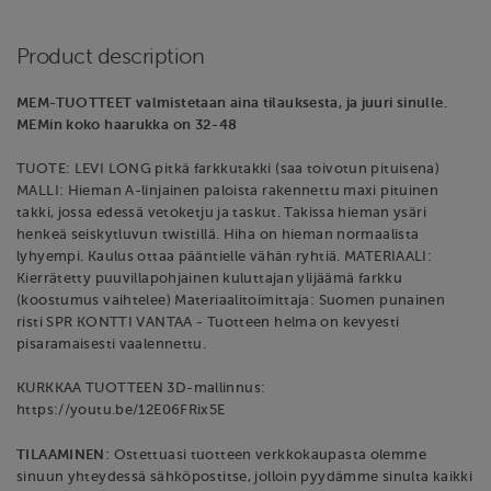
Product description
MEM-TUOTTEET valmistetaan aina tilauksesta, ja juuri sinulle.
MEMin koko haarukka on 32-48
TUOTE: LEVI LONG pitkä farkkutakki (saa toivotun pituisena)
MALLI: Hieman A-linjainen paloista rakennettu maxi pituinen
takki, jossa edessä vetoketju ja taskut. Takissa hieman ysäri
henkeä seiskytluvun twistillä. Hiha on hieman normaalista
lyhyempi. Kaulus ottaa pääntielle vähän ryhtiä. MATERIAALI:
Kierrätetty puuvillapohjainen kuluttajan ylijäämä farkku
(koostumus vaihtelee) Materiaalitoimittaja: Suomen punainen
risti SPR KONTTI VANTAA - Tuotteen helma on kevyesti
pisaramaisesti vaalennettu.
KURKKAA TUOTTEEN 3D-mallinnus:
https://youtu.be/12E06FRix5E
TILAAMINEN:
Ostettuasi tuotteen verkkokaupasta olemme
sinuun yhteydessä sähköpostitse, jolloin pyydämme sinulta kaikki