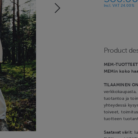
Incl. VAT 24.00%
Product des
MEM-TUOTTEET val
MEMin koko haa
TILAAMINEN O
verkkokaupasta,
tuotantoa ja toim
yhteydessä kysy
toiveet, toimit
tuotteen tuotant
Saatavat värit
: l