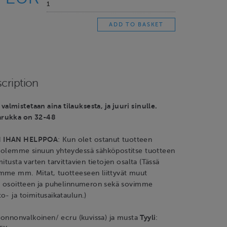
cription
mistetaan aina tilauksesta, ja juuri sinulle.
rukka on 32-48
N IHAN HELPPOA
: Kun olet ostanut tuotteen
 olemme sinuun yhteydessä sähköpostitse tuotteen
itusta varten tarvittavien tietojen osalta (Tässä
mme mm. Mitat, tuotteeseen liittyvät muut
us osoitteen ja puhelinnumeron sekä sovimme
o- ja toimitusaikataulun.)
uonnonvalkoinen/ ecru (kuvissa) ja musta
Tyyli
: