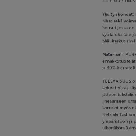
FLEX asu / UNI
Yksityiskohdat
:
hihat sekä voima
housut jossa on 
vyötärökaitale j
päällitaskut sivui
Materiaali
: PURE
ennakkotuotejätt
ja 30% kierrätet
TULEVAISUUS on
kokoelmissa, tä
jätteen tekstiili
lineaariseen ilma
korreloi myös nä
Helsinki Fashion
ympäristöön ja
ulkonäkönsä ans