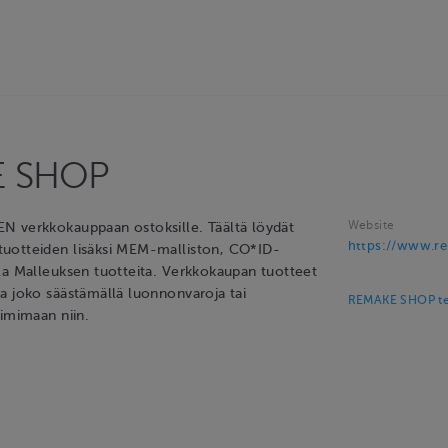
E SHOP
Website
N verkkokauppaan ostoksille. Täältä löydät
https://www.re
uotteiden lisäksi MEM-malliston, CO*ID-
la Malleuksen tuotteita. Verkkokaupan tuotteet
a joko säästämällä luonnonvaroja tai
REMAKE SHOP te
oimimaan niin.