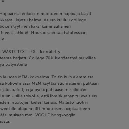
SEX
 Hupparissa erikoisen muotoinen huppu ja laajat
kkaasti linjattu helma. Asuun kuuluu college
boxeri tyyllinen kaksi kuminauhainen
a leveät lahkeet. Housuosaan saa halutessaan
lle.
 WASTE TEXTILES - kierrätetty
eestä harjattu College 70% kierrätettyä puuvillaa
tyä polyesteriä
 kuudes MEM-kokoelma. Toisin kuin aiemmissa
ssä kokoelmassa MEM käyttää suomalaisen puhtaan
en jalostusketjua ja pyrkii puhtaaseen selkeään
isuun - sillä toivolla, että ihmiskunnan tulevaisuus
iden muotojen kielen kanssa. Mallisto luotiin
 weekille aluperin 3D muotoisena digitaaliseen
 pääsi mukaan mm. VOGUE hongkongiin
iosta.