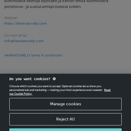
luonnollisia keinoja käyttäen ja kehon omaa luonnollista
puhdistus- ja uusiutumisprosessia tukien.
Website
https://hannaturally.com
Contact email
info@hannaturally.com
HANNATURALLY terms & conditions
Do you want cookies? 🍪
Choose which cookies you want to accept. Optional cookies let us show you
personalised ads and marketing — making your Holvi experience even sweeter.
Read
our Cookie Policy.
CREATE
YOUR OWN HOLVI ONLINE STORE IN MINUTES.
Manage cookies
Holvi Payment Services Ltd is regulated by the Financial Supervisory Authority of
Finland as an Authorised Payment Institution with license to operate in the
European Economic Area.
Reject All
© 2026 Holvi Payment Services Ltd.