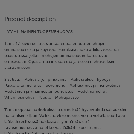
Product description
LATAA ILMAINEN TUOREMEHUOPAS
Tämä 17-sivuinen opas antaa tietoa eri tuoremehujen
ominaisuuksista ja käyttötarkoituksista joko arkikäytössä tai
paastotessa, jolloin mehujen ominaisuudet korostuvat
entisestään. Opas antaa insiraatiota ja tietoa mehustuksen
aloittamiseen.
Sisältää: - Mehut arjen piristäjinä - Mehustuksen hyödyt -
Pastöroitu mehu vs. Tuoremehu - Mehustimet ja menetelmät -
Hedelmien ja vihannesten puhdistus - Hedelmämehut -
Vihannesmehut - Paasto - Mehupaasto
Tämän oppaan tarkoituksena on edistää hyvinvointia sairauksien
hoitamisen sijaan. Vaikka ravitsemusneuvonta voi olla suuri apu
lääketieteellisessä hoidossasi, ymmärrät, että
ravitsemusneuvonta ei korvaa lääkärin suorittamaa
lääketieteellistä diagnoosia tai hoitoa.