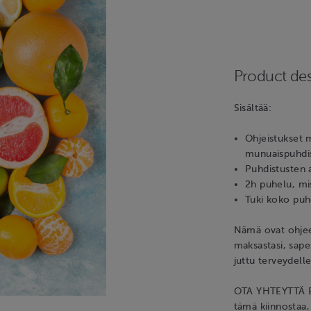
Product des
Sisältää:
Ohjeistukset 
munuaispuhdis
Puhdistusten 
2h puhelu, mis
Tuki koko puh
Nämä ovat ohjeet
maksastasi, sapes
juttu terveydelle
OTA YHTEYTTÄ E
tämä kiinnostaa, n