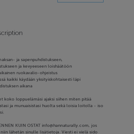
cription
maksan- ja sapenpuhdistukseen,
tukseen ja kevyeeseen loishäätöön
aikainen ruokavalio-ohjeistus
sä kaikki käydään yksityiskohtaisesti läpi
distuksen aikana
 koko loppuelämäsi ajaksi siihen miten pitää
tasi ja munuaisistasi huolta sekä loisia loitolla - iso
si.
NNEN KUIN OSTAT info@hannaturally.com, jos
iin lähetän sinulle lisätietoja. Viesti ei vielä sido