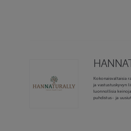
HANNA
Kokonaisvaltaisia r
ja vastustuskyvyn l
luonnollisia keinoj
puhdistus- ja uusiu