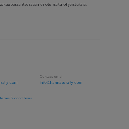
okaupassa itsessään ei ole näitä ohjeistuksia.
Contact email
urally.com
info@hannaturally.com
erms & conditions