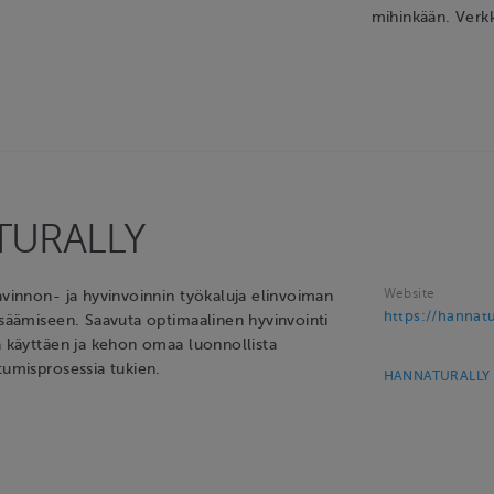
mihinkään. Verkk
TURALLY
Website
avinnon- ja hyvinvoinnin työkaluja elinvoiman
https://hannat
isäämiseen. Saavuta optimaalinen hyvinvointi
a käyttäen ja kehon omaa luonnollista
tumisprosessia tukien.
HANNATURALLY t