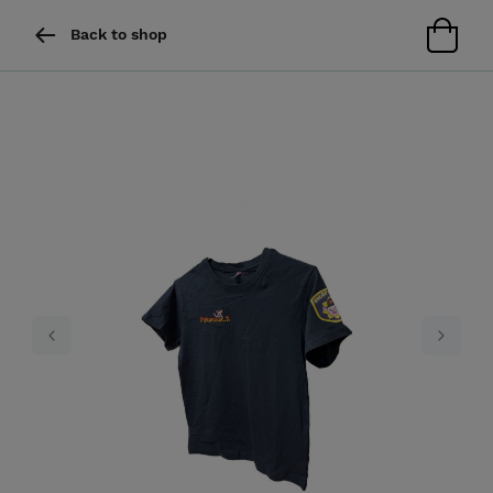
Back to shop
Previous
Next