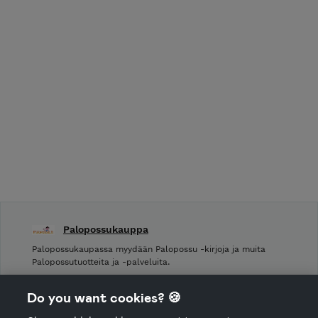
Palopossukauppa
Palopossukaupassa myydään Palopossu -kirjoja ja muita
Palopossutuotteita ja -palveluita.
Shop Terms and Conditions
Do you want cookies? 🍪
Shop privacy policy