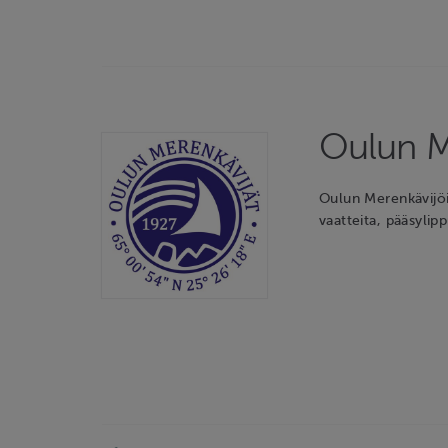
Oulun M
Oulun Merenkävijö
vaatteita, pääsylip