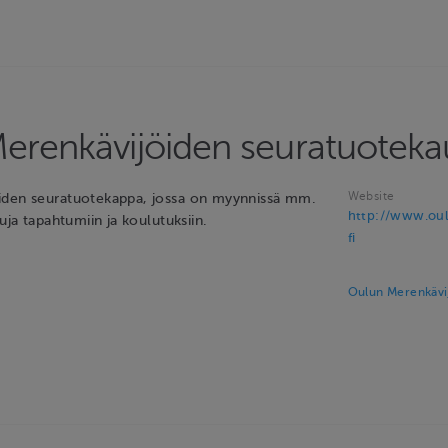
erenkävijöiden seuratuotek
Website
iden seuratuotekappa, jossa on myynnissä mm.
http://www.oul
puja tapahtumiin ja koulutuksiin.
fi
Oulun Merenkävi