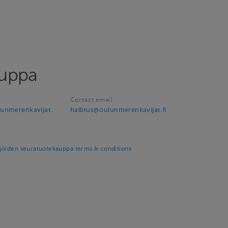
auppa
Contact email
unmerenkavijat.
hallitus@oulunmerenkavijat.fi
jöiden seuratuotekauppa terms & conditions