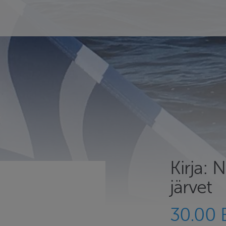
Kirja: N
järvet
30.00