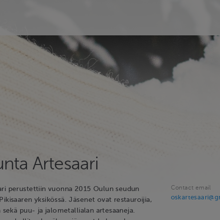
nta Artesaari
Contact email
ri perustettiin vuonna 2015 Oulun seudun
oskartesaari@g
ikisaaren yksikössä. Jäsenet ovat restauroijia,
a sekä puu- ja jalometallialan artesaaneja.