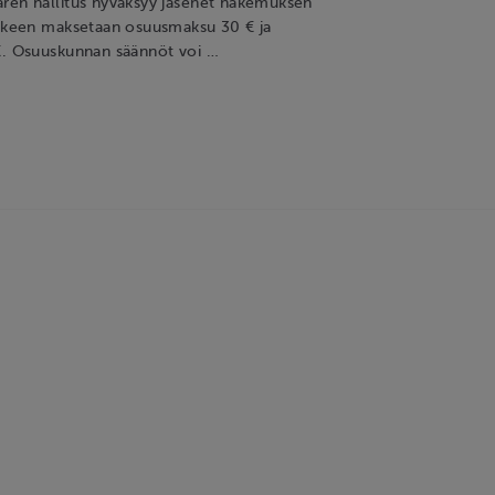
ren hallitus hyväksyy jäsenet hakemuksen
älkeen maksetaan osuusmaksu 30 € ja
€. Osuuskunnan säännöt voi …