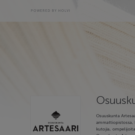
POWERED BY HOLVI
Osuusku
Osuuskunta Artesaa
ammattiopistossa, P
kutojia, ompelijoit