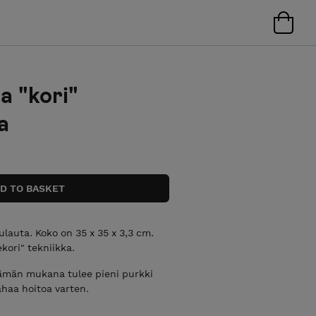
a "kori"
a
ulauta. Koko on 35 x 35 x 3,3 cm.
kori" tekniikka.
. Tämän mukana tulee pieni purkki
ahaa hoitoa varten.