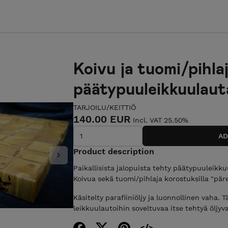
Koivu ja tuomi/pihlaj
päätypuuleikkuulaut
TARJOILU/KEITTIÖ
140.00 EUR
Incl. VAT 25.50%
Product description
Next
Paikallisista jalopuista tehty päätypuuleikku
Koivua sekä tuomi/pihlaja korostuksilla "päre
Käsitelty parafiiniöljy ja luonnollinen vaha
leikkuulautoihin soveltuvaa itse tehtyä öljyv