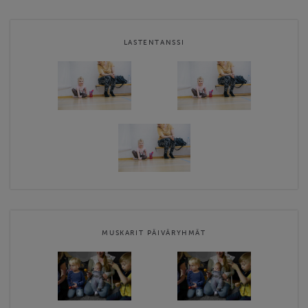
MLL Oulunkylän jäsenenä saat alennusta kerhomaksusta.
Alennuskoodi on MLLJASEN2026. Jäseneksi voit liittyä tästä
linkistä
Liity jäseneksi
.
LASTENTANSSI
Voit ilmoittautua kerhoihin ja tapahtumiin. Kerhomaksu
maksetaan ilmoittautumisen yhteydessä.
Maksamalla hyväksyt
kerhoehtomme.
Kerhoehdot
löydät yhdistyksemme …
Website
https://oulunkyla.mll.fi/
Contact email
ogeli.mlllaskutus@gmail.com
MUSKARIT PÄIVÄRYHMÄT