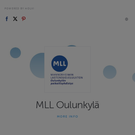
POWERED BY HOLVI
MLL Oulunkylä
MORE INFO
Mannerheimin Lastensuojeluliiton Oulunkylän
paikallisyhdistyksen verkkokauppa.