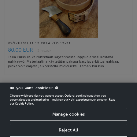
VYÖKURSSI 11.12.2024 KLO 17-21
80.00 EUR
5 in stock
Tällä kurssilla valmistetaan käytännössä loppuelämäsi kestävä
nahkavyö. Materiaalina käytetään paksua kasvisparkittua nahkaa,
jonka voit värjätä ja koristella mieleiseksi. Tämän kurssin …
Do you want cookies? 🍪
Choose which cookies you want to accept. Optional cookies let us show you
personalised ads and marketing — making your Holvi experience even sweeter.
Read
our Cookie Policy.
CREATE
YOUR OWN HOLVI ONLINE STORE IN MINUTES.
Manage cookies
Holvi Payment Services Ltd is regulated by the Financial Supervisory Authority of
Finland as an Authorised Payment Institution with license to operate in the
European Economic Area.
Reject All
© 2026 Holvi Payment Services Ltd.