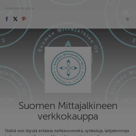
POWERED BY HOLVI
Suomen Mittajalkineen
verkkokauppa
Täältä voit löytää erilaisia nahkatuotteita, työkaluja, lahjakortteja