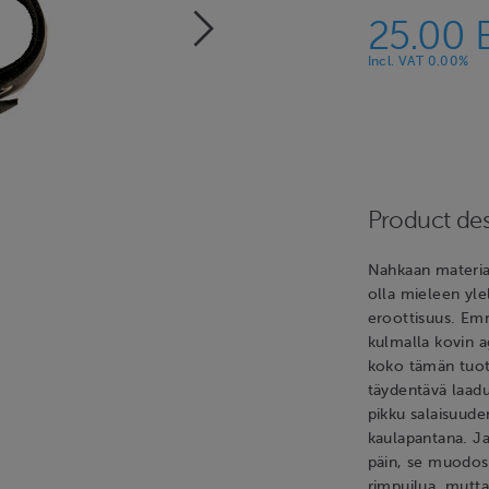
25.00 
Incl. VAT 0.00%
Product des
Nahkaan materiaa
olla mieleen yle
eroottisuus. Emm
kulmalla kovin a
koko tämän tuott
täydentävä laadu
pikku salaisuude
kaulapantana. Ja
päin, se muodost
rimpuilua, mutta