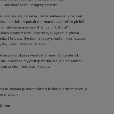
ailuun viimeiseksi hengenpitimeksi.
vissa useissa väreissä. Tässä vaiheessa niitä ovat
nen, paholaisen punainen, mansikkapirtelön pinkki,
di (eli värjäämätön nahan väri, ”natural”),
 lähes viranomaishuumorin synkkyydelle yltävä
ahka tilatessa. Systeemi kysyy sinulta myös kaulan-
stä, joten mittanauha esiin.
tävissä Palokassa verstaallamme (Ollilantie 21,
satunnaisissa myyntitapahtumissa ja niitä saattaa
 Shopissa Gummeruksenkadulla.
aan asiakkaan ja mahdollisen leikkikaverin ranteen ja
en mukaan
 20 mm