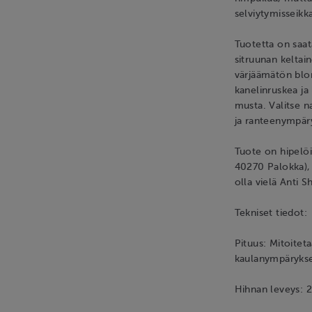
selviytymisseikk
Tuotetta on saata
sitruunan keltai
värjäämätön blon
kanelinruskea ja
musta. Valitse n
ja ranteenympäry
Tuote on hipelöi
40270 Palokka), 
olla vielä Anti
Tekniset tiedot:
Pituus: Mitoitet
kaulanympäryks
Hihnan leveys: