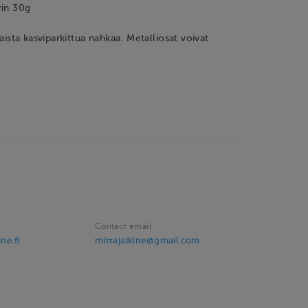
rin 30g
alaista kasviparkittua nahkaa. Metalliosat voivat
a
Contact email
ne.fi
mittajalkine@gmail.com