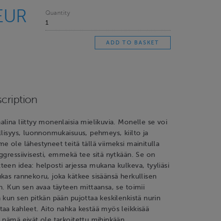
EUR
Quantity
cription
lina liittyy monenlaisia mielikuvia. Monelle se voi
llisyys, luonnonmukaisuus, pehmeys, kiilto ja
e ole lähestyneet teitä tällä viimeksi mainitulla
ggressiivisesti, emmekä tee sitä nytkään. Se on
een idea: helposti arjessa mukana kulkeva, tyyliäsi
kas rannekoru, joka kätkee sisäänsä herkullisen
n. Kun sen avaa täyteen mittaansa, se toimii
 kun sen pitkän pään pujottaa keskilenkistä nurin
aa kahleet. Aito nahka kestää myös leikkisää
 nämä eivät ole tarkoitettu mihinkään