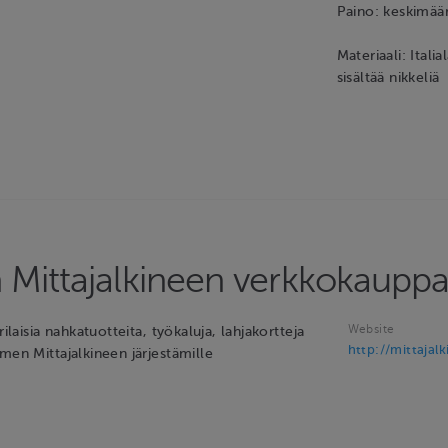
Paino: keskimää
Materiaali: Itali
sisältää nikkeliä
Mittajalkineen verkkokaupp
Website
rilaisia nahkatuotteita, työkaluja, lahjakortteja
http://mittajalki
men Mittajalkineen järjestämille