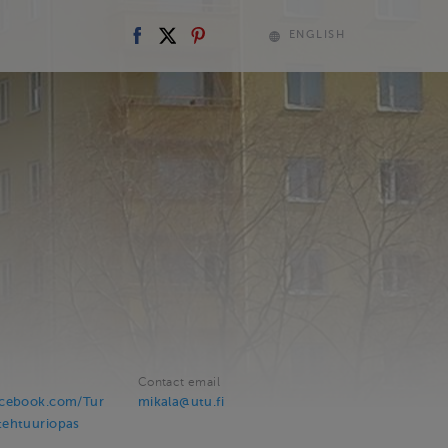
ENGLISH
Contact email
acebook.com/Tur
mikala@utu.fi
tehtuuriopas