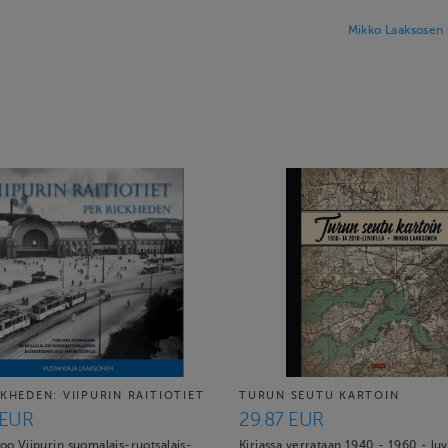
Mikko Laaksosen 
KHEDEN: VIIPURIN RAITIOTIET
TURUN SEUTU KARTOIN
 EUR
29.87 EUR
too Viipurin suomalais-ruotsalais-
Kirjassa verrataan 1940 - 1960 - lu