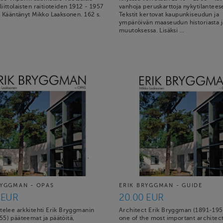
iittolaisten raitioteiden 1912 - 1957
vanhoja peruskarttoja nykytilantees
. Kääntänyt Mikko Laaksonen. 162 s.
Tekstit kertovat kaupunkiseudun ja
ympäröivän maaseudun historiasta j
muutoksessa. Lisäksi …
RYGGMAN - OPAS
ERIK BRYGGMAN - GUIDE
 EUR
20.00 EUR
telee arkkitehti Erik Bryggmanin
Architect Erik Bryggman (1891-195
55) pääteemat ja päätöitä,
one of the most important architect