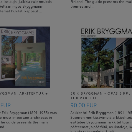
ja, kouluja, julkisia rakennuksia.
Finland. The guide presents the ma
sitellään myös Bryggmanin
themes and …
lemat huvilat, kappelit …
RYGGMAN: ARKITEKTUR +
ERIK BRYGGMAN - OPAS 5 KPL
TUKIPAKETTI
 EUR
90.00 EUR
t Erik Bryggman (1891-1955) was
Arkkitehti Erik Bryggman (1891-195
e most important architects in
Suomen merkittävimpiä arkkitehtej
 The guide presents the main
esittelee Bryggmanin arkkitehtuuri
and …
pääteemat ja päätöitä, asuintaloja, k
julkisia rakennuksia. Siinä …