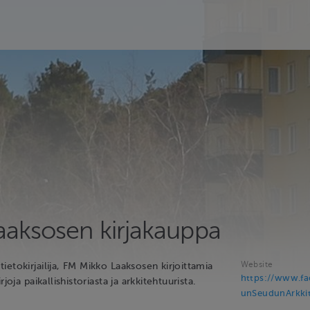
aaksosen kirjakauppa
Website
etokirjailija, FM Mikko Laaksosen kirjoittamia
https://www.f
rjoja paikallishistoriasta ja arkkitehtuurista.
unSeudunArkki