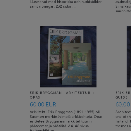
illustrerad med historiska och nutidsbilder
asuintalo
samt ritningar. 232 sidor. …
Siinä kä
suunnitte
ERIK BRYGGMAN : ARKITEKTUR +
ERIK B
OPAS
GUIDE
60.00 EUR
60.00
Arkkitehti Erik Bryggman (1891-1955) oli
Architec
Suomen merkittävimpiä arkkitehteja. Opas
one of th
esittelee Bryggmanin arkkitehtuurin
Finland.
pääteemat ja päätöitä. A4, 48 sivua.
themes 
Helhetsbild av …