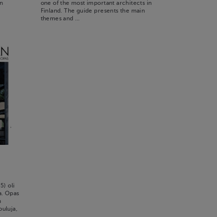
in
one of the most important architects in
Finland. The guide presents the main
themes and …
5) oli
a. Opas
n
ouluja,