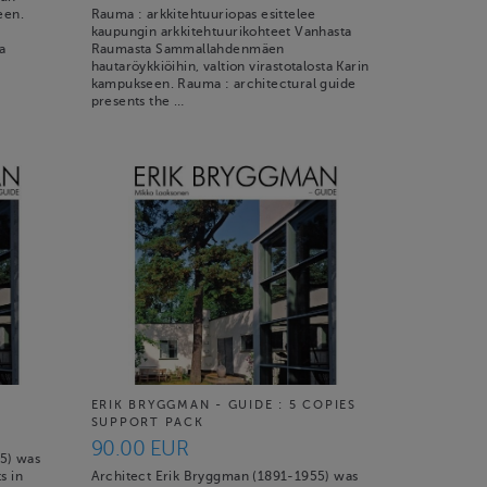
een.
Rauma : arkkitehtuuriopas esittelee
kaupungin arkkitehtuurikohteet Vanhasta
a
Raumasta Sammallahdenmäen
hautaröykkiöihin, valtion virastotalosta Karin
kampukseen. Rauma : architectural guide
presents the …
ERIK BRYGGMAN - GUIDE : 5 COPIES
SUPPORT PACK
90.00 EUR
5) was
s in
Architect Erik Bryggman (1891-1955) was