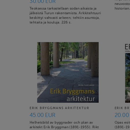
30.00 EUR
neuvostol
Teoksessa tarkastellaan sodan aikaista ja
historian
jälkeistä Turun rakentamista. Arkkitehtuuri
keskittyi vahvasti arkeen; tehtiin asuntoja,
tehtaita ja kouluja. 226 s.
ERIK BRYGGMANS ARKITEKTUR
ERIK B
45.00 EUR
20.00
Helhetsbild av byggnader och plan av
Opas esit
arkitekt Erik Bryggman (1891-1955). Rikt
(1891-19