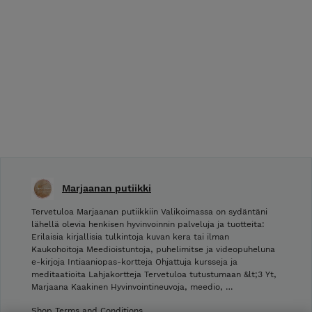
Marjaanan putiikki
Tervetuloa Marjaanan putiikkiin Valikoimassa on sydäntäni
lähellä olevia henkisen hyvinvoinnin palveluja ja tuotteita:
Erilaisia kirjallisia tulkintoja kuvan kera tai ilman
Kaukohoitoja Meedioistuntoja, puhelimitse ja videopuheluna
e-kirjoja Intiaaniopas-kortteja Ohjattuja kursseja ja
meditaatioita Lahjakortteja Tervetuloa tutustumaan &lt;3 Yt,
Marjaana Kaakinen Hyvinvointineuvoja, meedio, …
Shop Terms and Conditions