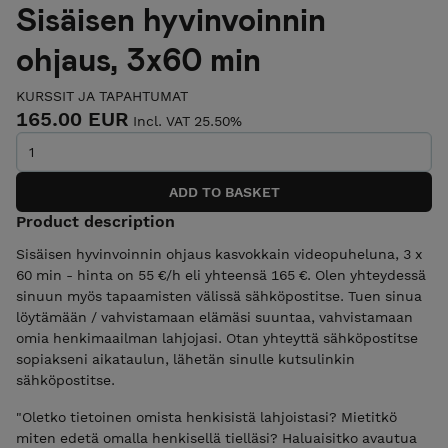
Sisäisen hyvinvoinnin
ohjaus, 3x60 min
KURSSIT JA TAPAHTUMAT
165.00 EUR
Incl. VAT 25.50%
Product description
Sisäisen hyvinvoinnin ohjaus kasvokkain videopuheluna, 3 x
60 min - hinta on 55 €/h eli yhteensä 165 €. Olen yhteydessä
sinuun myös tapaamisten välissä sähköpostitse. Tuen sinua
löytämään / vahvistamaan elämäsi suuntaa, vahvistamaan
omia henkimaailman lahjojasi. Otan yhteyttä sähköpostitse
sopiakseni aikataulun, lähetän sinulle kutsulinkin
sähköpostitse.
"Oletko tietoinen omista henkisistä lahjoistasi? Mietitkö
miten edetä omalla henkisellä tielläsi? Haluaisitko avautua