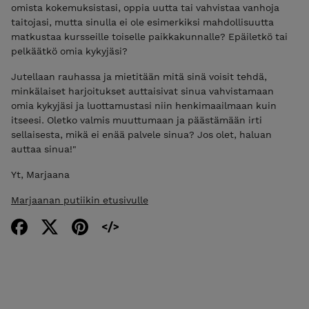
omista kokemuksistasi, oppia uutta tai vahvistaa vanhoja
taitojasi, mutta sinulla ei ole esimerkiksi mahdollisuutta
matkustaa kursseille toiselle paikkakunnalle? Epäiletkö tai
pelkäätkö omia kykyjäsi?
Jutellaan rauhassa ja mietitään mitä sinä voisit tehdä,
minkälaiset harjoitukset auttaisivat sinua vahvistamaan
omia kykyjäsi ja luottamustasi niin henkimaailmaan kuin
itseesi. Oletko valmis muuttumaan ja päästämään irti
sellaisesta, mikä ei enää palvele sinua? Jos olet, haluan
auttaa sinua!"
Yt, Marjaana
Marjaanan putiikin etusivulle