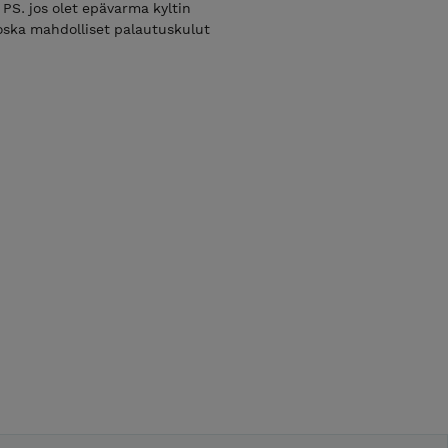
ä! PS. jos olet epävarma kyltin
koska mahdolliset palautuskulut