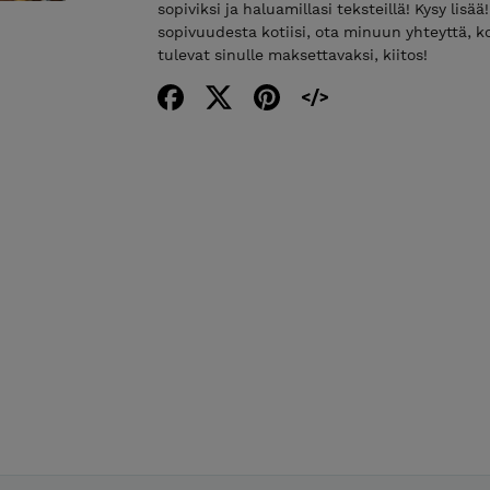
sopiviksi ja haluamillasi teksteillä! Kysy lisä
sopivuudesta kotiisi, ota minuun yhteyttä, 
tulevat sinulle maksettavaksi, kiitos!