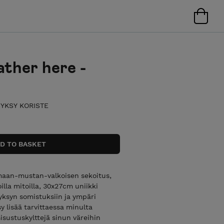
ather here -
SYKSY KORISTE
rmaan-mustan-valkoisen sekoitus,
illa mitoilla, 30x27cm uniikki
syksyn somistuksiin ja ympäri
sy lisää tarvittaessa minulta
sustuskylttejä sinun väreihin