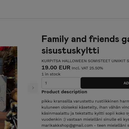
Family and friends g
sisustuskyltti
KURPITSA HALLOWEEN SOMISTEET UNIIKIT 
19.00 EUR
Incl. VAT 25.50%
1 in stock
Next
Product description
pikku kranssilla varustettu rustiikkinen ha
kuluneen oloiseksi käsetelty, ihan vähän vino
käsinmaalattu ja tekstattu kyltti sopii koko 
vuodenkin :) vastaan mielelläni sinulle eli ky
marikakkshop@gmail.com - teen mielelläni si