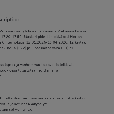
cription
2- 3 vuotiaat yhdessä vanhemman/aikuisen kanssa
 17.20-17.50. Muskari pidetään päiväkoti Hertan
tu 6. Kerhokausi 12.01.2026-13.04.2026, 12 kertaa,
aviikolla (16.2) ja 2.pääsiäispäivänä (6.4) ei
a lapset ja vanhemmat laulavat ja leikkivät
tuokiossa tutustutaan soittimiin ja
n.
moittautumisen minimimäärä 7 lasta, jotta kerho
edot ja jonotuspaikkakyselyt:
autumiset@gmail.com.