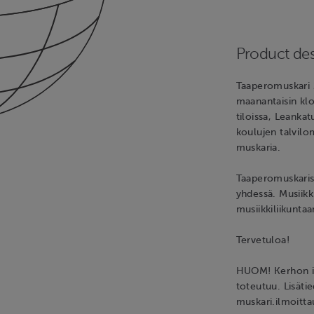
Product des
Taaperomuskari 
maanantaisin klo
tiloissa, Leanka
koulujen talvilom
muskaria.
Taaperomuskariss
yhdessä. Musiikki
musiikkiliikuntaa
Tervetuloa!
HUOM! Kerhon il
toteutuu. Lisäti
muskari.ilmoitt