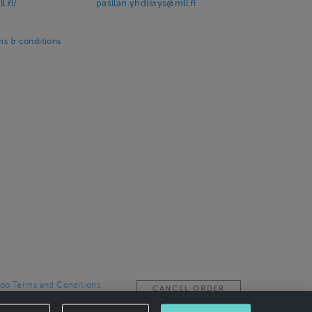
l.fi/
pasilan.yhdistys@mll.fi
ms & conditions
op Terms and Conditions
CANCEL ORDER