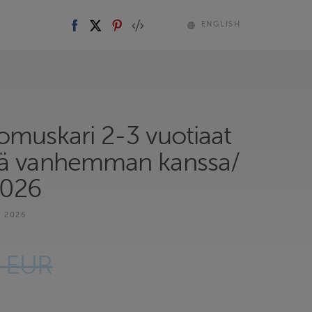
ENGLISH
omuskari 2-3 vuotiaat
ä vanhemman kanssa/
2026
 2026
0 EUR