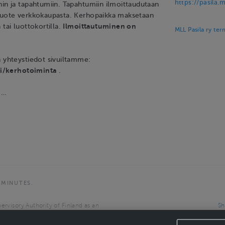
https://pasila.ml
hin ja tapahtumiin. Tapahtumiin ilmoittaudutaan
tuote verkkokaupasta. Kerhopaikka maksetaan
 tai luottokortilla.
Ilmoittautuminen on
MLL Pasila ry ter
n yhteystiedot sivuiltamme:
.fi/kerhotoiminta
.
 …
 MINUTES.
ervisory Authority of Finland as an
Sh
the European Economic Area.