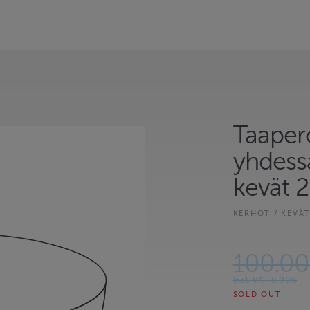
Taaper
yhdess
kevät 
KERHOT / KEVÄT
100.0
Incl. VAT 0.00%
SOLD OUT