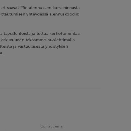
net saavat 25e alennuksen kurssihinnasta
oittautumisen yhteydessä alennuskoodin:
a lapsille iloista ja tuttua kerhotoimintaa.
 jatkuvuuden takaamme huolehtimalla
teista ja vastuullisesta yhdistyksen
a.
Contact email