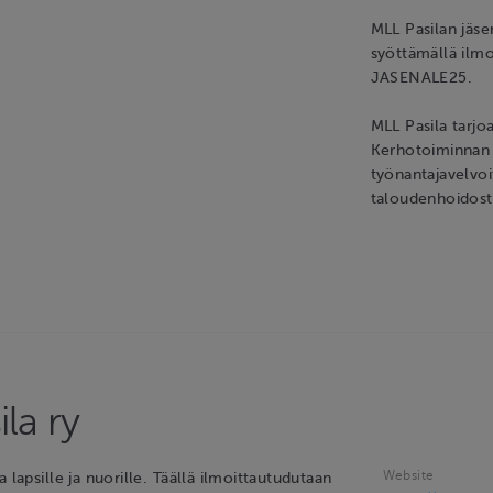
MLL Pasilan jäse
syöttämällä ilm
JASENALE25.
MLL Pasila tarjoa
Kerhotoiminnan
työnantajavelvoit
taloudenhoidost
la ry
Website
 lapsille ja nuorille. Täällä ilmoittautudutaan