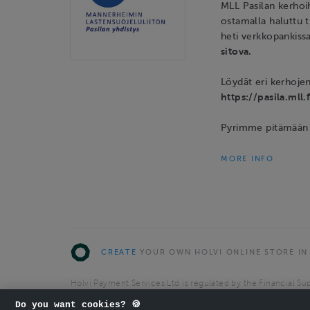
MLL Pasilan kerhoi
ostamalla haluttu 
heti verkkopankissa
sitova.
Löydät eri kerhoje
https://pasila.mll
Pyrimme pitämään
MORE INFO
CREATE
YOUR OWN HOLVI ONLINE STORE IN
Holvi Payment Services Ltd is regulated by the Financial Sup
Authorised Payment Institution with license to operate in 
Do you want cookies? 🍪