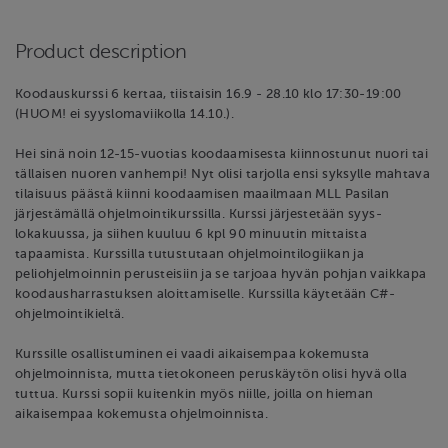
Product description
Koodauskurssi 6 kertaa, tiistaisin 16.9 - 28.10 klo 17:30-19:00
(HUOM! ei syyslomaviikolla 14.10.).
Hei sinä noin 12-15-vuotias koodaamisesta kiinnostunut nuori tai
tällaisen nuoren vanhempi! Nyt olisi tarjolla ensi syksylle mahtava
tilaisuus päästä kiinni koodaamisen maailmaan MLL Pasilan
järjestämällä ohjelmointikurssilla. Kurssi järjestetään syys-
lokakuussa, ja siihen kuuluu 6 kpl 90 minuutin mittaista
tapaamista. Kurssilla tutustutaan ohjelmointilogiikan ja
peliohjelmoinnin perusteisiin ja se tarjoaa hyvän pohjan vaikkapa
koodausharrastuksen aloittamiselle. Kurssilla käytetään C#-
ohjelmointikieltä.
Kurssille osallistuminen ei vaadi aikaisempaa kokemusta
ohjelmoinnista, mutta tietokoneen peruskäytön olisi hyvä olla
tuttua. Kurssi sopii kuitenkin myös niille, joilla on hieman
aikaisempaa kokemusta ohjelmoinnista.