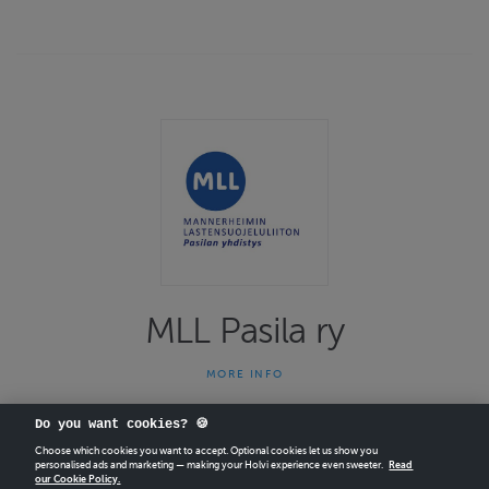
MLL Pasila ry
MORE INFO
Kerhoja ja toimintaa lapsille ja nuorille. Täällä ilmoittautudutaan
MLL Pasilan kerhoihin ja tapahtumiin. Tapahtumiin
Do you want cookies? 🍪
ilmoittaudutaan ostamalla haluttu tuote verkkokaupasta.
Kerhopaikka maksetaan heti verkkopankissa tai luottokortilla.
Choose which cookies you want to accept. Optional cookies let us show you
personalised ads and marketing — making your Holvi experience even sweeter.
Read
Ilmoittautuminen on sitova.
our Cookie Policy.
CREATE
YOUR OWN HOLVI ONLINE STORE IN MINUTES.