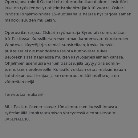
Opettajana toimii Oskari Lehti, tietotekniikan diplomi-insinööri,
joka on työskennellyt ohjelmistokehittäjänä 10 vuotta. Oskari
innostui ohjelmoinnista 13-vuotiaana ja haluaa nyt tarjota saman
mahdollisuuden muillekin.
Opetustilat tarjoaa Oskarin työnantaja Bytecraft toimistollaan
Itä-Pasilassa. Kurssille tarvitsee oman kannettavan tietokoneen.
Windows-käyttöjärjestelmää suositellaan, koska kurssin
puitteissa ei ole mahdollista tarjota kunnollista tukea
tietoteknisissä haasteissa muiden käyttöjärjestelmien kanssa.
Ohjelmien asennusta varten osallistujilla täytyy olla admin-
tunnukset tietokoneelle. Kurssille voidaan ottaa maksimissaan
kahdeksan osallistujaa, ja se toteutuu, mikäli osallistujia on
vähintään neljä.
Tervetuloa mukaan!
MLL Pasilan jäsenet saavat 10e alennuksen kurssihinnasta
syöttämällä ilmoittautumisen yhteydessä alennuskoodin:
JASENALE10.