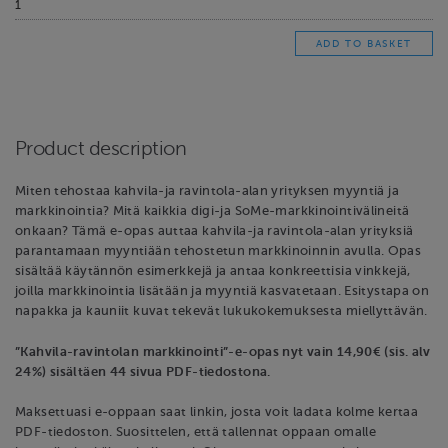
Product description
Miten tehostaa kahvila-ja ravintola-alan yrityksen myyntiä ja
markkinointia? Mitä kaikkia digi-ja SoMe-markkinointivälineitä
onkaan? Tämä e-opas auttaa kahvila-ja ravintola-alan yrityksiä
parantamaan myyntiään tehostetun markkinoinnin avulla. Opas
sisältää käytännön esimerkkejä ja antaa konkreettisia vinkkejä,
joilla markkinointia lisätään ja myyntiä kasvatetaan. Esitystapa on
napakka ja kauniit kuvat tekevät lukukokemuksesta miellyttävän.
”Kahvila-ravintolan markkinointi”-e-opas nyt vain 14,90€ (sis. alv
24%) sisältäen 44 sivua PDF-tiedostona.
Maksettuasi e-oppaan saat linkin, josta voit ladata kolme kertaa
PDF-tiedoston. Suosittelen, että tallennat oppaan omalle