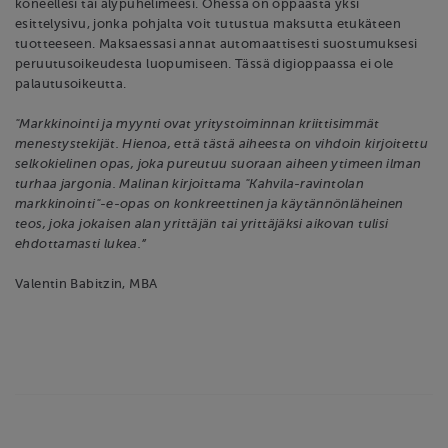
koneellesi tai älypuhelimeesi. Ohessa on oppaasta yksi
esittelysivu, jonka pohjalta voit tutustua maksutta etukäteen
tuotteeseen. Maksaessasi annat automaattisesti suostumuksesi
peruutusoikeudesta luopumiseen. Tässä digioppaassa ei ole
palautusoikeutta.
"Markkinointi ja myynti ovat yritystoiminnan kriittisimmät
menestystekijät. Hienoa, että tästä aiheesta on vihdoin kirjoitettu
selkokielinen opas, joka pureutuu suoraan aiheen ytimeen ilman
turhaa jargonia. Malinan kirjoittama "Kahvila-ravintolan
markkinointi"-e-opas on konkreettinen ja käytännönläheinen
teos, joka jokaisen alan yrittäjän tai yrittäjäksi aikovan tulisi
ehdottamasti lukea.”
Valentin Babitzin, MBA